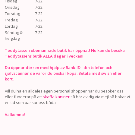
Tisdag
7-22
Onsdag
7-22
Torsdag
7-22
Fredag
7-22
Lördag
7-22
Söndag &
7-22
helgdag
Teddytassen obemannade butik har öppnat! Nu kan du besöka
Teddytassens butik ALLA dagar i veckan!
Du öppnar dörren med hjälp av Bank-ID i din telefon och
självscannar de varor du önskar köpa. Betala med swish eller
kort.
Vill du ha en alldeles egen personal shopper när du besöker oss
eller funderar på att
skaffa kaniner
så hör av dig via mejl så bokar vi
en tid som passar oss båda.
Välkomna!