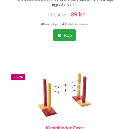
ingredienser! ...
89 kr
119,00 kr
|
Snart i lager
Endast hemleverans
Köp
-33%
Kaninhinder Oxer