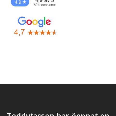
Teddytassen har öppnat en