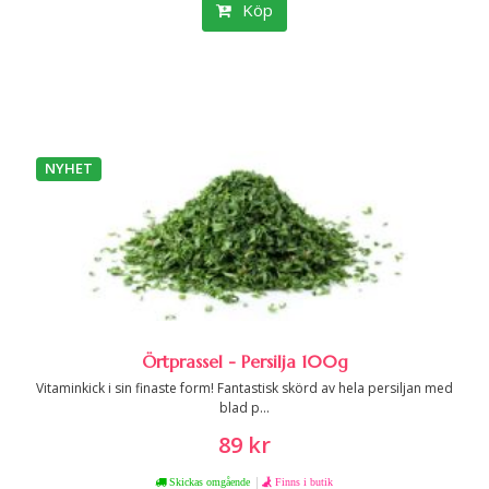
Köp
NYHET
Örtprassel - Persilja 100g
Vitaminkick i sin finaste form! Fantastisk skörd av hela persiljan med
blad p...
89 kr
|
Skickas omgående
Finns i butik