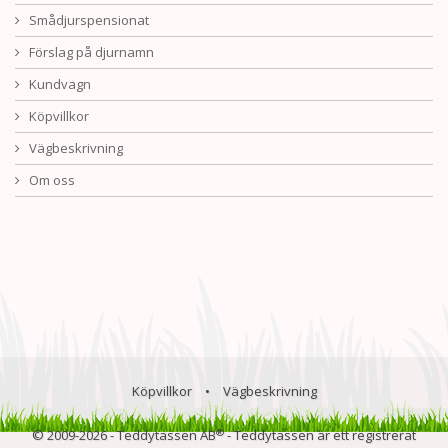
Smådjurspensionat
Förslag på djurnamn
Kundvagn
Köpvillkor
Vägbeskrivning
Om oss
Köpvillkor
•
Vägbeskrivning
®
© 2009-2026 - Teddytassen AB
- Teddytassen är ett registrerat