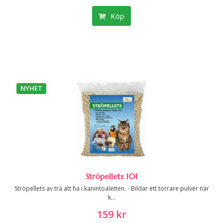
Köp
NYHET
Ströpellets 10l
Ströpellets av trä att ha i kanintoaletten. - Bildar ett torrare pulver när
k...
159 kr