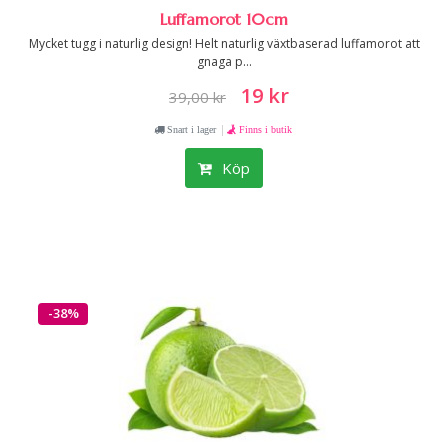
Luffamorot 10cm
Mycket tugg i naturlig design! Helt naturlig växtbaserad luffamorot att
gnaga p...
19 kr
39,00 kr
|
Snart i lager
Finns i butik
Köp
-38%