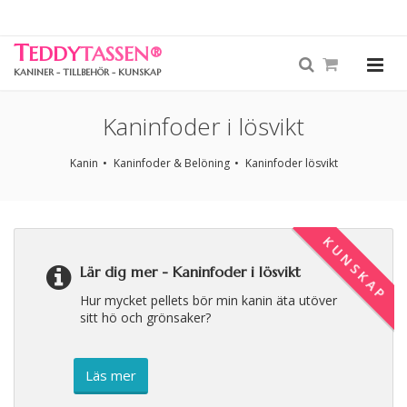
T
EDDY
TASSEN
®
KANINER - TILLBEHÖR - KUNSKAP
Kaninfoder i lösvikt
Kanin
Kaninfoder & Belöning
Kaninfoder lösvikt
KUNSKAP
Lär dig mer -
Kaninfoder i lösvikt
Hur mycket pellets bör min kanin äta utöver
sitt hö och grönsaker?
Läs mer