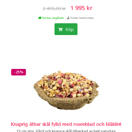
1 995 kr
2 495,00 kr
|
Skickas omgående
Endast hemleverans
Köp
-25%
Knaprig ätbar skål fylld med rosenblad och blåklint
15 cm stor, hård och knaprig skål tillverkad av helt naturliga