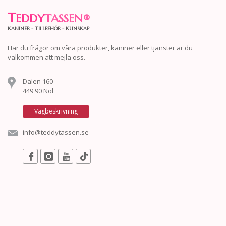
T
EDDY
TASSEN
®
KANINER - TILLBEHÖR - KUNSKAP
Har du frågor om våra produkter, kaniner eller tjänster är du
välkommen att mejla oss.
Dalen 160
449 90 Nol
Vägbeskrivning
info@teddytassen.se