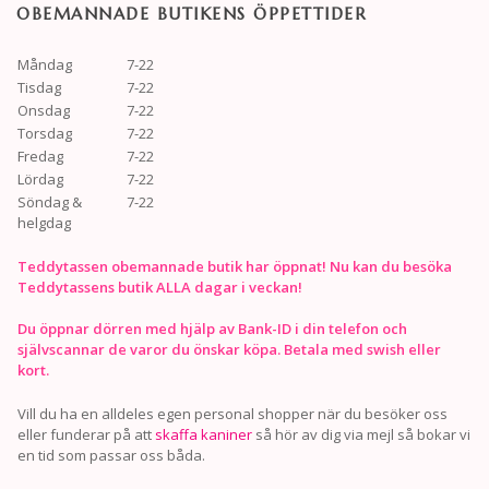
OBEMANNADE BUTIKENS ÖPPETTIDER
Måndag
7-22
Tisdag
7-22
Onsdag
7-22
Torsdag
7-22
Fredag
7-22
Lördag
7-22
Söndag &
7-22
helgdag
Teddytassen obemannade butik har öppnat! Nu kan du besöka
Teddytassens butik ALLA dagar i veckan!
Du öppnar dörren med hjälp av Bank-ID i din telefon och
självscannar de varor du önskar köpa. Betala med swish eller
kort.
Vill du ha en alldeles egen personal shopper när du besöker oss
eller funderar på att
skaffa kaniner
så hör av dig via mejl så bokar vi
en tid som passar oss båda.