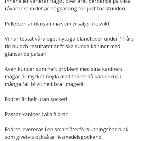
Innehållet varierar något över året beroende på vilka
råvaror som det är högsäsong för just för stunden.
Pelletsen är densamma som vi säljer i lösvikt.
Vi har testat våra eget nyttiga blandfoder under 11 års
tid nu och resultatet är friska sunda kaniner med
glänsande pälsar!
Även kunder som haft problem med sina kaniners
magar är mycket nöjda med fodret då kaninerna i
många fall blivit helt bra i magen!
Fodret är helt utan socker!
Passar kaniner i alla åldrar.
Fodret levereras i en smart återförslutningsbar hink
som givetvis också är livsmedelsgodkänd.