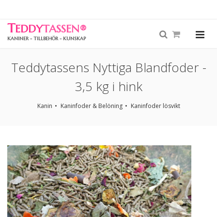
T
EDDY
TASSEN
®
KANINER - TILLBEHÖR - KUNSKAP
Teddytassens Nyttiga Blandfoder -
3,5 kg i hink
Kanin
Kaninfoder & Belöning
Kaninfoder lösvikt