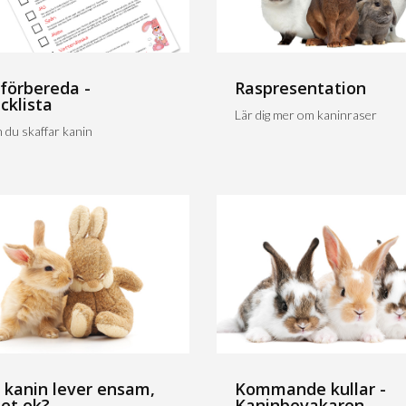
 förbereda -
Raspresentation
cklista
Lär dig mer om kaninraser
 du skaffar kanin
 kanin lever ensam,
Kommande kullar -
det ok?
Kaninbevakaren