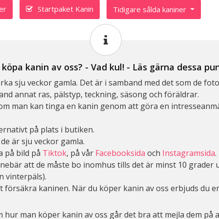
er
Startpaket Kanin
Tidigare sålda kaniner
u köpa kanin av oss? - Vad kul! - Läs gärna dessa pu
är cirka sju veckor gamla. Det är i samband med det som de 
and annat ras, pälstyp, teckning, säsong och föräldrar.
som man kan tinga en kanin genom att göra en intresseanmäla
rnativt på plats i butiken.
de är sju veckor gamla.
a på bild på
Tiktok
, på vår
Facebooksida
och
Instagramsida
.
nnebär att de måste bo inomhus tills det är minst 10 grader 
n vinterpäls).
t försäkra kaninen. När du köper kanin av oss erbjuds du 
m hur man köper kanin av oss går det bra att mejla dem på