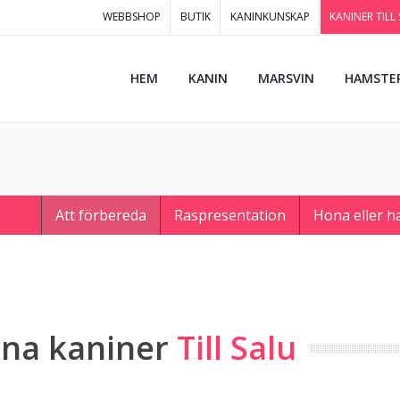
WEBBSHOP
BUTIK
KANINKUNSKAP
KANINER TILL
HEM
KANIN
MARSVIN
HAMSTE
Att förbereda
Raspresentation
Hona eller h
xna kaniner
Till Salu