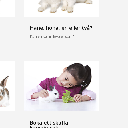
Hane, hona, en eller två?
Kan en kanin leva ensam?
Boka ett skaffa-
kaninbesök