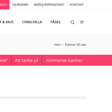
 SALU
DJURNAMN
SMÅDJURSPENSIONAT
KONTAKT
R & MUS
CHINCHILLA
FÅGEL
Hem
Kaniner till salu
ane?
Att tänka på
Kommande kaniner