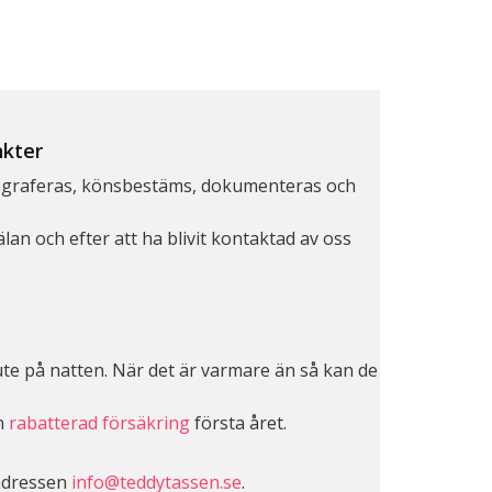
nkter
fotograferas, könsbestäms, dokumenteras och
n och efter att ha blivit kontaktad av oss
ute på natten. När det är varmare än så kan de
en
rabatterad försäkring
första året.
 adressen
info@teddytassen.se
.