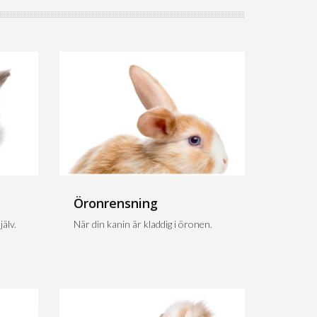
Öronrensning
älv.
När din kanin är kladdig i öronen.