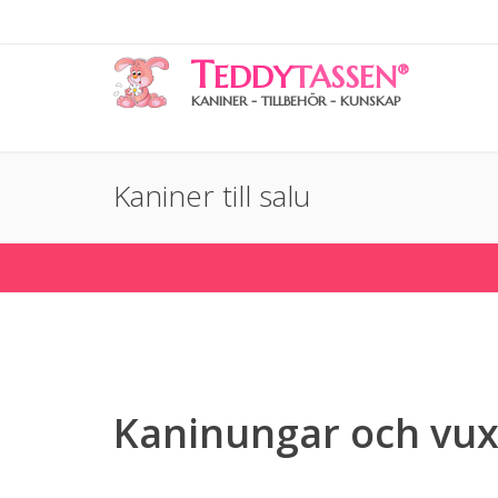
T
EDDY
TASSEN
®
KANINER - TILLBEHÖR - KUNSKAP
Kaniner till salu
Kaninungar och vu