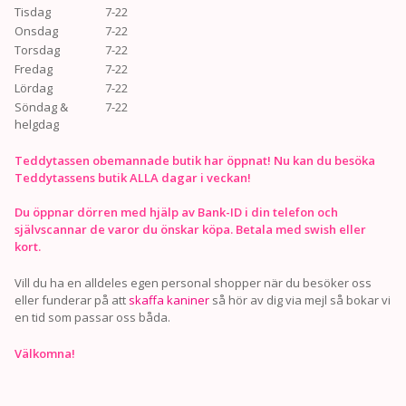
Tisdag
7-22
Onsdag
7-22
Torsdag
7-22
Fredag
7-22
Lördag
7-22
Söndag &
7-22
helgdag
Teddytassen obemannade butik har öppnat! Nu kan du besöka
Teddytassens butik ALLA dagar i veckan!
Du öppnar dörren med hjälp av Bank-ID i din telefon och
självscannar de varor du önskar köpa. Betala med swish eller
kort.
Vill du ha en alldeles egen personal shopper när du besöker oss
eller funderar på att
skaffa kaniner
så hör av dig via mejl så bokar vi
en tid som passar oss båda.
Välkomna!