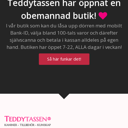
Teddytassen har öppnat en
obemannad butik!
I vår butik som kan du låsa upp dörren med mobilt
Bank-ID, välja bland 100-tals varor och därefter
självscanna och betala i kassan alldeles på egen
hand. Butiken har öppet 7-22, ALLA dagar i veckan!
Så här funkar det!
T
EDDY
TASSEN
®
KANINER - TILLBEHÖR - KUNSKAP