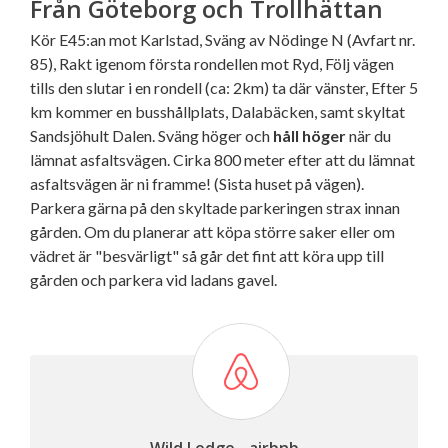
Från Göteborg och Trollhättan
Kör E45:an mot Karlstad, Sväng av Nödinge N (Avfart nr.
85), Rakt igenom första rondellen mot Ryd, Följ vägen
tills den slutar i en rondell (ca: 2km) ta där vänster, Efter 5
km kommer en busshållplats, Dalabäcken, samt skyltat
Sandsjöhult Dalen. Sväng höger och
håll höger
när du
lämnat asfaltsvägen. Cirka 800 meter efter att du lämnat
asfaltsvägen är ni framme! (Sista huset på vägen).
Parkera gärna på den skyltade parkeringen strax innan
gården. Om du planerar att köpa större saker eller om
vädret är "besvärligt" så går det fint att köra upp till
gården och parkera vid ladans gavel.