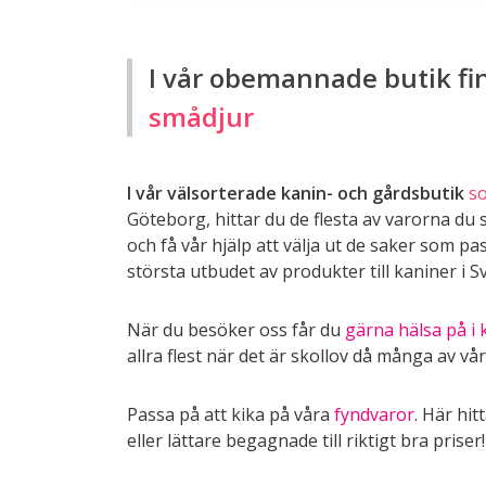
I vår obemannade butik fin
smådjur
I vår välsorterade kanin- och gårdsbutik
s
Göteborg, hittar du de flesta av varorna d
och få vår hjälp att välja ut de saker som passa
största utbudet av produkter till kaniner i S
När du besöker oss får du
gärna hälsa på i 
allra flest när det är skollov då många av v
Passa på att kika på våra
fyndvaror
. Här hi
eller lättare begagnade till riktigt bra priser!