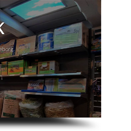
K
eborg.