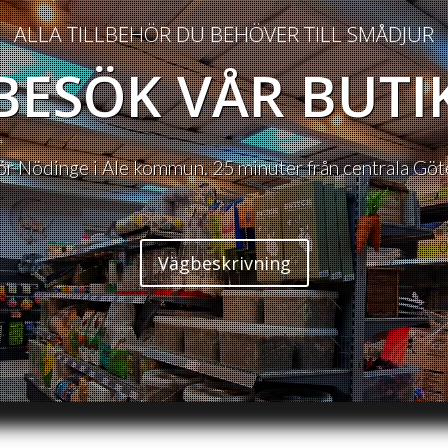
ALLA TILLBEHÖR DU BEHÖVER TILL SMÅDJUR
BESÖK VÅR BUTI
ör Nödinge i Ale kommun. 25 minuter från centrala Göt
Vägbeskrivning