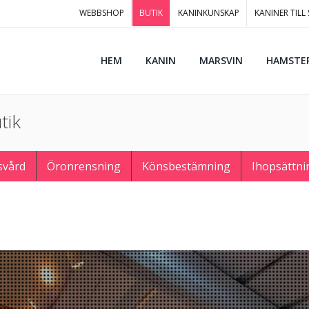
WEBBSHOP
BUTIK
KANINKUNSKAP
KANINER TILL
HEM
KANIN
MARSVIN
HAMSTE
tik
svård
Öronrensning
Könsbestämning
Ihopsättni