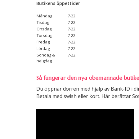
Butikens öppettider
Måndag
7-22
Tisdag
7-22
Onsdag
7-22
Torsdag
7-22
Fredag
7-22
Lördag
7-22
Söndag &
7-22
helgdag
Så fungerar den nya obemannade butik
Du öppnar dörren med hjälp av Bank-ID i din
Betala med swish eller kort. Här berättar Sof