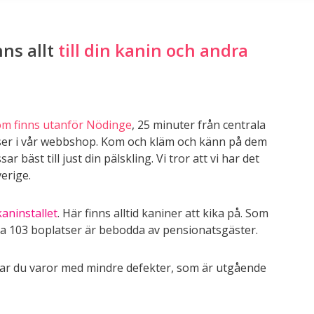
ns allt
till din kanin och andra
om finns utanför Nödinge
, 25 minuter från centrala
u ser i vår webbshop. Kom och kläm och känn på dem
r bäst till just din pälskling. Vi tror att vi har det
verige.
kaninstallet
. Här finns alltid kaniner att kika på. Som
åra 103 boplatser är bebodda av pensionatsgäster.
ttar du varor med mindre defekter, som är utgående