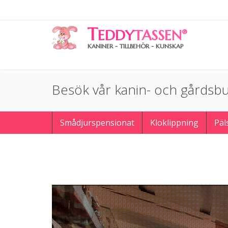
T
EDDY
TASSEN
®
KANINER - TILLBEHÖR - KUNSKAP
Besök vår kanin- och gårdsbu
Smådjurspensionat
Kloklippning
Päl
Filminspelning