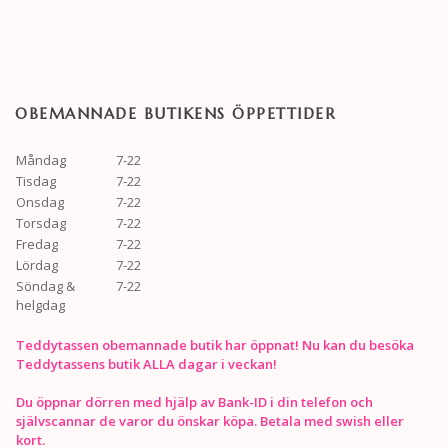
OBEMANNADE BUTIKENS ÖPPETTIDER
Måndag
7-22
Tisdag
7-22
Onsdag
7-22
Torsdag
7-22
Fredag
7-22
Lördag
7-22
Söndag &
7-22
helgdag
Teddytassen obemannade butik har öppnat! Nu kan du besöka
Teddytassens butik ALLA dagar i veckan!
Du öppnar dörren med hjälp av Bank-ID i din telefon och
självscannar de varor du önskar köpa. Betala med swish eller
kort.