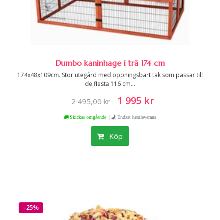
Dumbo kaninhage i trä 174 cm
174x48x109cm. Stor utegård med öppningsbart tak som passar till
de flesta 116 cm...
1 995 kr
2 495,00 kr
|
Skickas omgående
Endast hemleverans
Köp
-25%