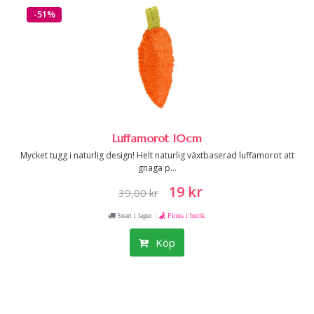
-51%
Luffamorot 10cm
Mycket tugg i naturlig design! Helt naturlig växtbaserad luffamorot att
gnaga p...
19 kr
39,00 kr
|
Snart i lager
Finns i butik
Köp