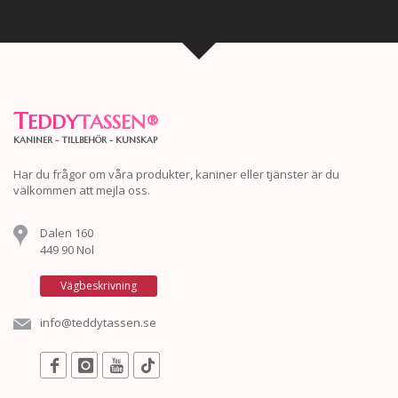
T
EDDY
TASSEN
®
KANINER - TILLBEHÖR - KUNSKAP
Har du frågor om våra produkter, kaniner eller tjänster är du
välkommen att mejla oss.
Dalen 160
449 90 Nol
Vägbeskrivning
info@teddytassen.se