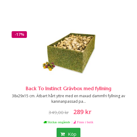
-17%
Back To Instinct Grävbox med fyllning
38x29x15 cm. Ätbart hårt yttre med en maxad dammfri fyllning av
kaninanpassad pa...
289 kr
349,00 kr
|
Skickas omgående
Finns i butik
Köp