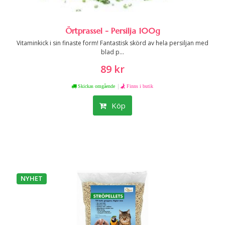
Örtprassel - Persilja 100g
Vitaminkick i sin finaste form! Fantastisk skörd av hela persiljan med
blad p...
89 kr
|
Skickas omgående
Finns i butik
Köp
NYHET