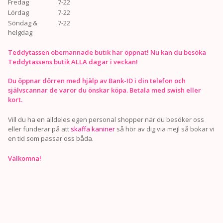
Fredag
7-22
Lördag
7-22
Söndag &
7-22
helgdag
Teddytassen obemannade butik har öppnat! Nu kan du besöka
Teddytassens butik ALLA dagar i veckan!
Du öppnar dörren med hjälp av Bank-ID i din telefon och
självscannar de varor du önskar köpa. Betala med swish eller
kort.
Vill du ha en alldeles egen personal shopper när du besöker oss
eller funderar på att
skaffa kaniner
så hör av dig via mejl så bokar vi
en tid som passar oss båda.
Välkomna!