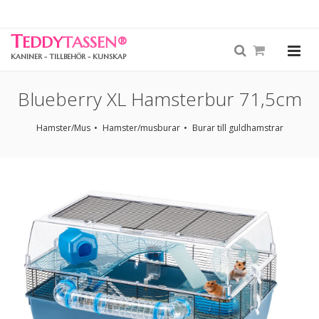
T
EDDY
TASSEN
®
KANINER - TILLBEHÖR - KUNSKAP
Blueberry XL Hamsterbur 71,5cm
Hamster/Mus
Hamster/musburar
Burar till guldhamstrar