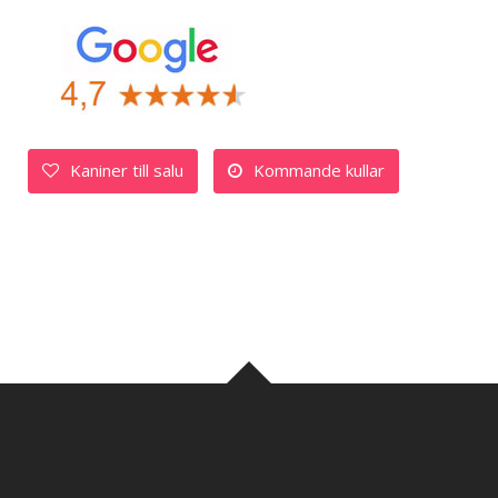
Kaniner till salu
Kommande kullar