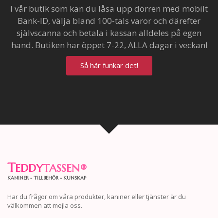
I vår butik som kan du låsa upp dörren med mobilt
Bank-ID, välja bland 100-tals varor och därefter
självscanna och betala i kassan alldeles på egen
hand. Butiken har öppet 7-22, ALLA dagar i veckan!
Så här funkar det!
T
EDDY
TASSEN
®
KANINER - TILLBEHÖR - KUNSKAP
Har du frågor om våra produkter, kaniner eller tjänster är du
välkommen att mejla oss.