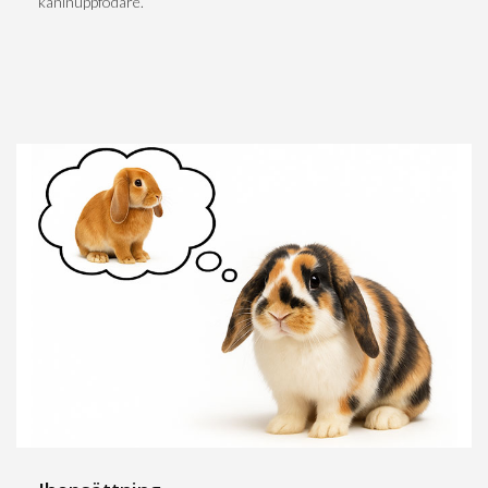
kaninuppfödare.