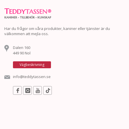
T
EDDY
TASSEN
®
KANINER - TILLBEHÖR - KUNSKAP
Har du frågor om våra produkter, kaniner eller tjänster är du
välkommen att mejla oss.
Dalen 160
449 90 Nol
Vägbeskrivning
info@teddytassen.se