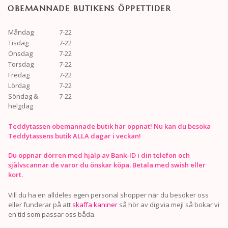
OBEMANNADE BUTIKENS ÖPPETTIDER
Måndag
7-22
Tisdag
7-22
Onsdag
7-22
Torsdag
7-22
Fredag
7-22
Lördag
7-22
Söndag &
7-22
helgdag
Teddytassen obemannade butik har öppnat! Nu kan du besöka
Teddytassens butik ALLA dagar i veckan!
Du öppnar dörren med hjälp av Bank-ID i din telefon och
självscannar de varor du önskar köpa. Betala med swish eller
kort.
Vill du ha en alldeles egen personal shopper när du besöker oss
eller funderar på att
skaffa kaniner
så hör av dig via mejl så bokar vi
en tid som passar oss båda.