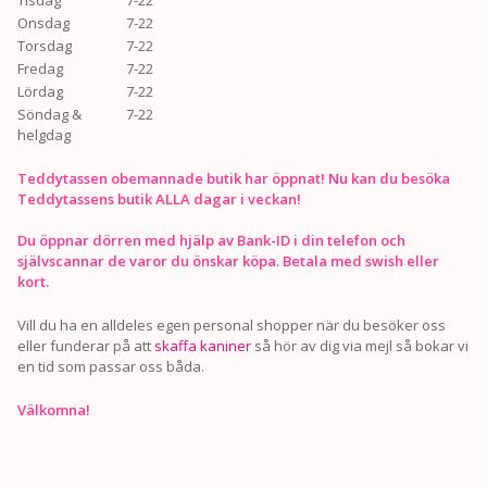
Onsdag
7-22
Torsdag
7-22
Fredag
7-22
Lördag
7-22
Söndag &
7-22
helgdag
Teddytassen obemannade butik har öppnat! Nu kan du besöka
Teddytassens butik ALLA dagar i veckan!
Du öppnar dörren med hjälp av Bank-ID i din telefon och
självscannar de varor du önskar köpa. Betala med swish eller
kort.
Vill du ha en alldeles egen personal shopper när du besöker oss
eller funderar på att
skaffa kaniner
så hör av dig via mejl så bokar vi
en tid som passar oss båda.
Välkomna!