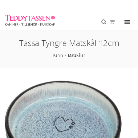
T
EDDY
TASSEN
®
KANINER - TILLBEHÖR - KUNSKAP
Tassa Tyngre Matskål 12cm
Kanin
Matskålar