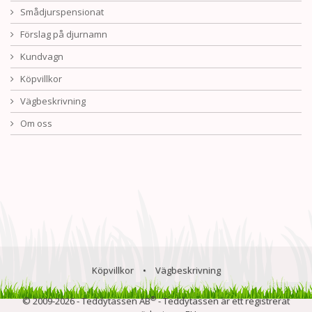
Smådjurspensionat
Förslag på djurnamn
Kundvagn
Köpvillkor
Vägbeskrivning
Om oss
Köpvillkor
•
Vägbeskrivning
®
© 2009-2026 - Teddytassen AB
- Teddytassen är ett registrerat