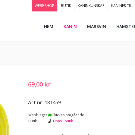
WEBBSHOP
BUTIK
KANINKUNSKAP
KANINER TILL
HEM
KANIN
MARSVIN
HAMSTE
69,00 kr
Art nr:
181469
Webblager
Skickas omgående
Butik
Finns i butik