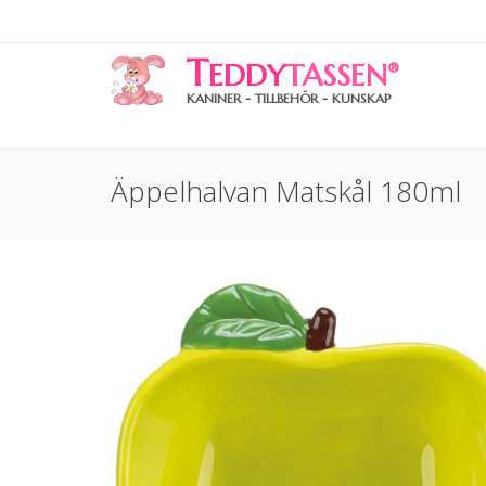
T
EDDY
TASSEN
®
KANINER - TILLBEHÖR - KUNSKAP
Äppelhalvan Matskål 180ml