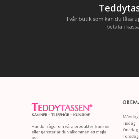
Teddytas
I vår butik som kan du låsa u
betala i kass
OBEMA
T
EDDY
TASSEN
®
KANINER - TILLBEHÖR - KUNSKAP
Måndag
Tisdag
Har du frågor om våra produkter, kaniner
Onsdag
eller tjänster är du välkommen att mejla
Torsdag
oss.