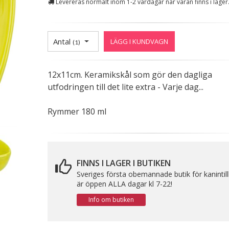
Levereras normalt inom 1-2 vardagar när varan finns i lager
Antal
LÄGG I KUNDVAGN
(
1
)
12x11cm. Keramikskål som gör den dagliga
utfodringen till det lite extra - Varje dag...
Rymmer 180 ml
FINNS I LAGER I BUTIKEN
Sveriges första obemannade butik för kanintil
är öppen ALLA dagar kl 7-22!
Info om butiken