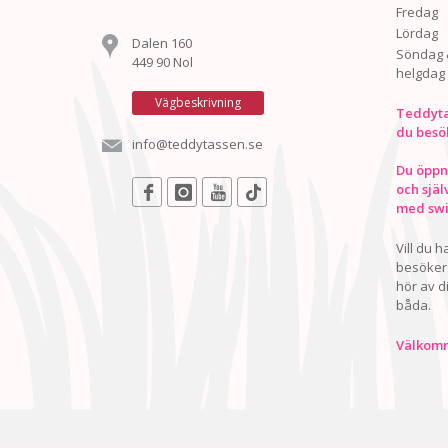
Fredag
Lördag
Dalen 160
Söndag 
449 90 Nol
helgdag
Vägbeskrivning
Teddyta
du besö
info@teddytassen.se
Du öppna
och själ
med swis
Vill du 
besöker 
hör av d
båda.
Välkomn