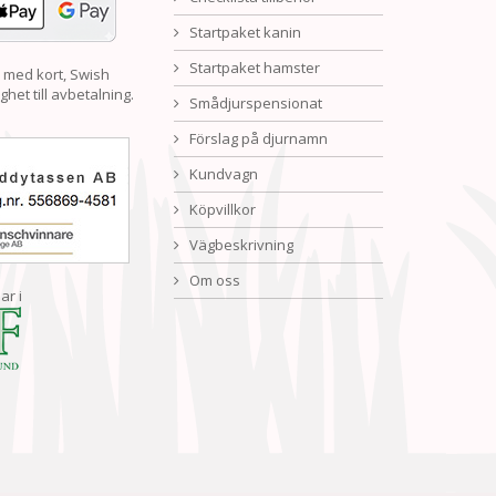
Startpaket kanin
Startpaket hamster
 med kort, Swish
ghet till avbetalning.
Smådjurspensionat
Förslag på djurnamn
Kundvagn
Köpvillkor
Vägbeskrivning
Om oss
ar i