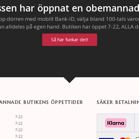
sen har öppnat en obemannad
pp dörren med mobilt Bank-ID, välja bland 100-tals varo
an alldeles på egen hand. Butiken har öppet 7-22, ALLA d
Så här funkar det!
NNADE BUTIKENS ÖPPETTIDER
SÄKER BETALNI
7-22
7-22
7-22
7-22