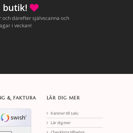
 butik!
r och därefter självscanna och
agar i veckan!
NG & FAKTURA
LÄR DIG MER
Kaniner till salu
Lär dig mer
Checklista tillbehör