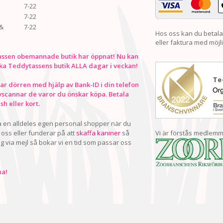
7-22
7-22
&
7-22
Hos oss kan du betala
eller faktura med möjli
ssen obemannade butik har öppnat! Nu kan
ka Teddytassens butik ALLA dagar i veckan!
r dörren med hjälp av Bank-ID i din telefon
vscannar de varor du önskar köpa. Betala
h eller kort.
ha en alldeles egen personal shopper när du
oss eller funderar på att
skaffa kaniner
så
Vi är förstås medlemm
ig via mejl så bokar vi en tid som passar oss
a!