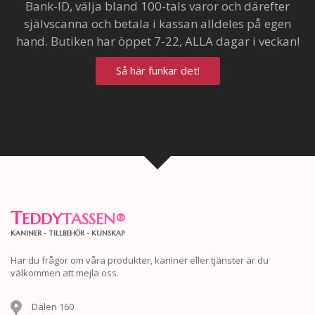
Bank-ID, välja bland 100-tals varor och därefter
självscanna och betala i kassan alldeles på egen
hand. Butiken har öppet 7-22, ALLA dagar i veckan!
Så här funkar det!
T
EDDY
TASSEN
®
KANINER - TILLBEHÖR - KUNSKAP
Har du frågor om våra produkter, kaniner eller tjänster är du
välkommen att mejla oss.
Dalen 160