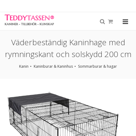
T
EDDY
TASSEN
®
KANINER - TILLBEHÖR - KUNSKAP
Väderbeständig Kaninhage med
rymningskant och solskydd 200 cm
Kanin
Kaninburar & Kaninhus
Sommarburar & hagar