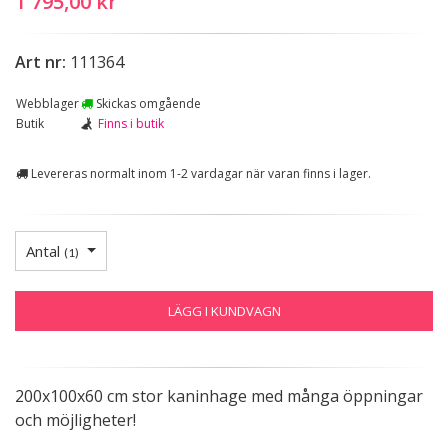
1 795,00 kr
Art nr:
111364
Webblager
Skickas omgående
Butik
Finns i butik
Levereras normalt inom 1-2 vardagar när varan finns i lager.
Antal
(
1
)
LÄGG I KUNDVAGN
200x100x60 cm stor kaninhage med många öppningar
och möjligheter!