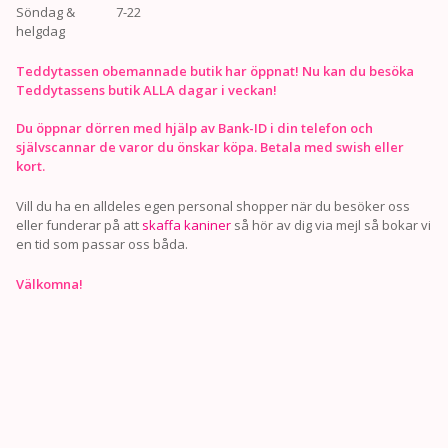
Söndag &
7-22
helgdag
Teddytassen obemannade butik har öppnat! Nu kan du besöka
Teddytassens butik ALLA dagar i veckan!
Du öppnar dörren med hjälp av Bank-ID i din telefon och
självscannar de varor du önskar köpa. Betala med swish eller
kort.
Vill du ha en alldeles egen personal shopper när du besöker oss
eller funderar på att
skaffa kaniner
så hör av dig via mejl så bokar vi
en tid som passar oss båda.
Välkomna!