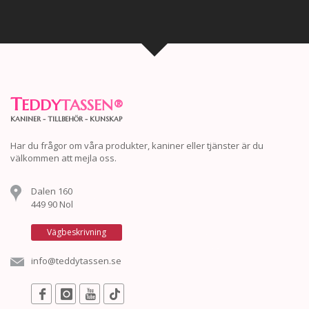
T
EDDY
TASSEN
®
KANINER - TILLBEHÖR - KUNSKAP
Har du frågor om våra produkter, kaniner eller tjänster är du
välkommen att mejla oss.
Dalen 160
449 90 Nol
Vägbeskrivning
info@teddytassen.se