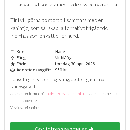
De är väldigt sociala med både oss och varandra!
Tini vill gärna bo stort tillsammans med en
kanintjej som sällskap, alternativt frigående
inomhus som en katt eller hund.
Kön:
Hane
Färg:
Vit blåögd
Född:
torsdag 30 april 2026
Adoptionsavgift:
950 kr
I priset ingår livstids rådgivning, bettfelsgaranti &
lynnesgaranti.
Alla kaniner hämtas på
Teddytassens Kaningård i Nol
, Ale kommun, strax
utanför Göteborg.
Vi skickar ej kaniner.
Gör intresseanmälan