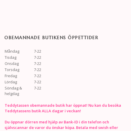
OBEMANNADE BUTIKENS ÖPPETTIDER
Måndag
7-22
Tisdag
7-22
Onsdag
7-22
Torsdag
7-22
Fredag
7-22
Lördag
7-22
Söndag &
7-22
helgdag
Teddytassen obemannade butik har öppnat! Nu kan du besöka
Teddytassens butik ALLA dagar i veckan!
Du öppnar dörren med hjälp av Bank-ID i din telefon och
självscannar de varor du önskar köpa. Betala med swish eller