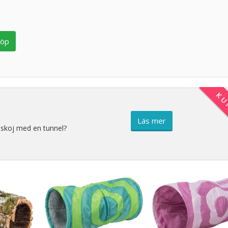
öp
KU
Läs mer
t skoj med en tunnel?