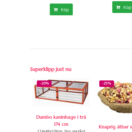
Köp
Köp
Superklipp just nu
-20%
-25%
Dumbo kaninhage i trä
174 cm
Knaprig ätbar sk
174x48x109cm. Stor utegård