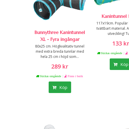
Kanintunnel 
117x19cm. Populär l
tvättbart material. 
Bunnythree Kanintunnel
utveckling! Tu
XL - Fyra ingångar
133 k
80x25 cm. Högkvalitativ tunnel
med extra breda tunnlar med
|
Skickas omgående
hela 25 cm i höjd som...
Köp
289 kr
|
Skickas omgående
Finns i butik
Köp