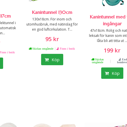
Kanintunnel 130cm
117cm
Kanintunnel med 
130x18cm. För inom och
ektunnel i
ingångar
utomhusbruk, med nätinslag för
Automatisk
en god luftcirkulation. T...
47x18cm. Rolig och nat
n...
leksak för kanin som in
95 kr
låta bli att titta ut ..
r
|
199 kr
Skickas omgående
Finns i butik
Finns i butik
Köp
Skickas
End
|
omgående
hemleve
Köp