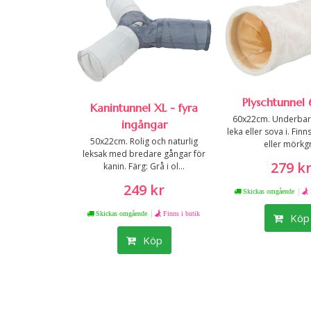
Plyschtunne
Kanintunnel XL - fyra
60x22cm. Underbar 
ingångar
leka eller sova i. Fin
50x22cm. Rolig och naturlig
eller mörkg
leksak med bredare gångar för
279 k
kanin. Färg: Grå i ol...
249 kr
|
Skickas omgående
|
Skickas omgående
Finns i butik
Köp
Köp