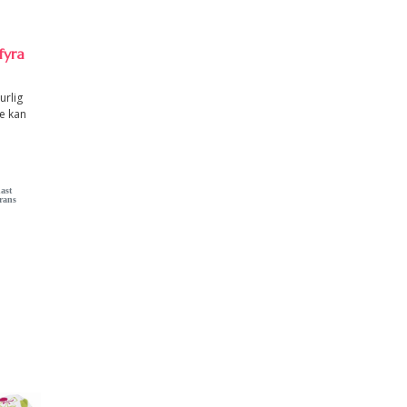
fyra
urlig
te kan
.
ast
rans