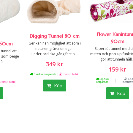
Flower Kanintun
Digging Tunnel 80 cm
90cm
l 60cm
Ger kaninen möjlighet att som i
naturen gräva sin egen
Supersöt tunnel med tit
tunnel att
underjordiska gång fast o...
mitten och pop-up funkt
ns som beige
gör att tunneln håll.
rå.
349 kr
159 kr
r
|
Skickas omgående
Finns i butik
Skickas
End
|
Finns i butik
omgående
hemleve
Köp
Köp