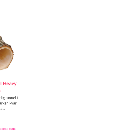
l Heavy
m
lig tunnel i
arken kvar!
a...
r
Finns i butik