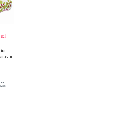
nel
tut i
ion som
..
ast
rans