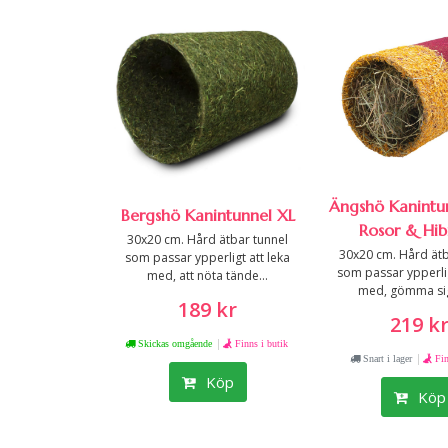
Ängshö Kanintun
Bergshö Kanintunnel XL
Rosor & Hib
30x20 cm. Hård ätbar tunnel
30x20 cm. Hård ätb
som passar ypperligt att leka
som passar ypperlig
med, att nöta tände...
med, gömma sig i
189 kr
219 k
|
Skickas omgående
Finns i butik
|
Snart i lager
Fin
Köp
Köp