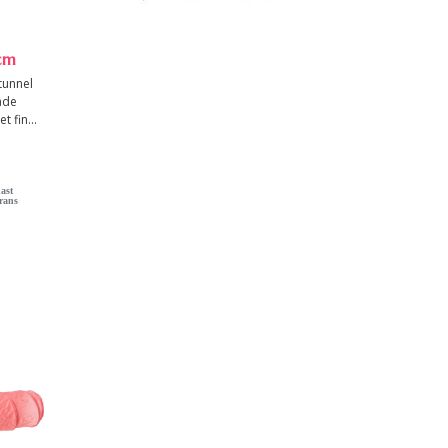
cm
tunnel
åde
 fin...
ast
rans