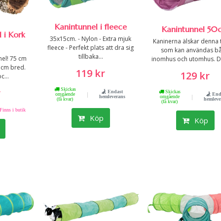
Kanintunnel i fleece
Kanintunnel 50
l i Kork
35x15cm. - Nylon - Extra mjuk
Kaninerna älskar denna 
fleece - Perfekt plats att dra sig
som kan användas b
tillbaka...
nel! 75 cm
inomhus och utomhus. Det
0 cm bred.
119 kr
129 kr
c...
Skickas
r
Skickas
Endast
|
End
omgående
|
omgående
hemleverans
hemleve
(få kvar)
(få kvar)
Finns i butik
Köp
Köp