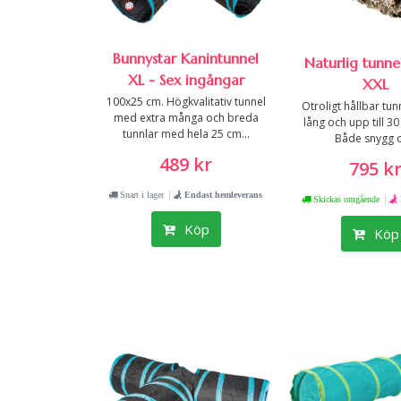
Bunnystar Kanintunnel
Naturlig tunne
XL - Sex ingångar
XXL
100x25 cm. Högkvalitativ tunnel
Otroligt hållbar tun
med extra många och breda
lång och upp till 3
tunnlar med hela 25 cm...
Både snygg o
489 kr
795 k
|
Snart i lager
Endast hemleverans
|
Skickas omgående
Köp
Köp