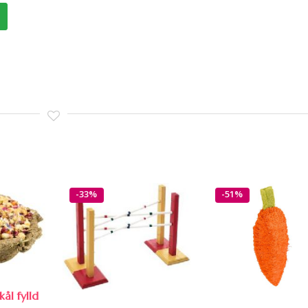
-33%
-51%
ål fylld