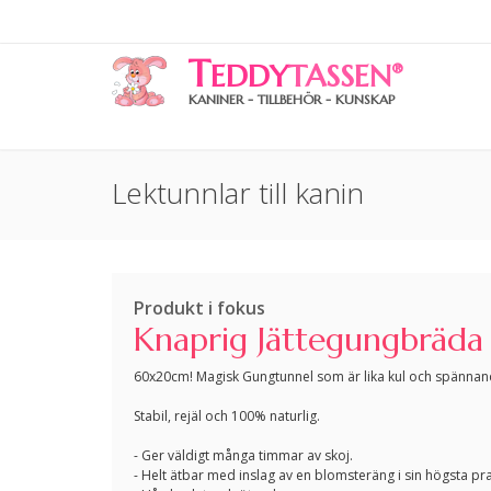
T
EDDY
TASSEN
®
KANINER - TILLBEHÖR - KUNSKAP
Lektunnlar till kanin
Produkt i fokus
Knaprig Jättegungbräda
60x20cm! Magisk Gungtunnel som är lika kul och spänna
Stabil, rejäl och 100% naturlig.
- Ger väldigt många timmar av skoj.
- Helt ätbar med inslag av en blomsteräng i sin högsta pra