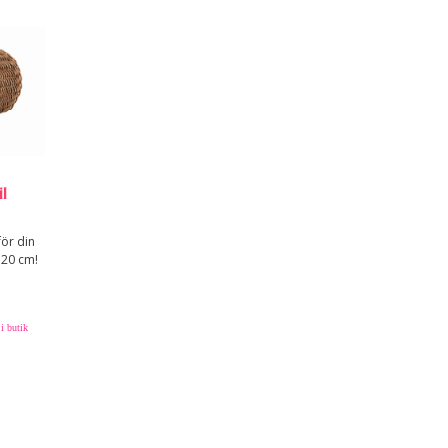
l
för din
 20 cm!
i butik