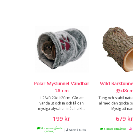
Polar Mystunnel Vändbar
Wild Barktunne
28 cm
35x18c
L:28xB:20xH:20cm. Går att
Tung och stabil natur
vända ut och in och få den
al med den tjocka b
mysiga plyschen inåt, halkf...
Mysig att nan
199 kr
679 k
Skickas omgående
|
Skickas omgående
|
Snart i butik
(få kvar)