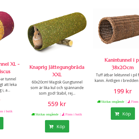
Kanintunnel i pi
nel XL -
Knaprig Jättegungbräda
38x20cm
iscus
XXL
Tuff ätbar lektunnel i pil 
ar tunnel
kanin. Äntligen i bredden
60x20cm! Magisk Gungtunnel
t att leka
som är lika kul och spännande
199 kr
, a...
som god! Stabil, rej...
r
|
559 kr
Skickas omgående
Finns 
ns i butik
Köp
|
Skickas omgående
Finns i butik
Köp