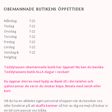
OBEMANNADE BUTIKENS ÖPPETTIDER
Måndag
7-22
Tisdag
7-22
Onsdag
7-22
Torsdag
7-22
Fredag
7-22
Lördag
7-22
Söndag &
7-22
helgdag
Teddytassen obemannade butik har öppnat! Nu kan du besöka
Teddytassens butik ALLA dagar i veckan!
Du öppnar dörren med hjälp av Bank-ID i din telefon och
självscannar de varor du önskar köpa. Betala med swish eller
kort.
Vill du ha en alldeles egen personal shopper när du besöker oss
eller funderar på att
skaffa kaniner
så hör av dig via mejl så bokar vi
en tid som passar oss båda.