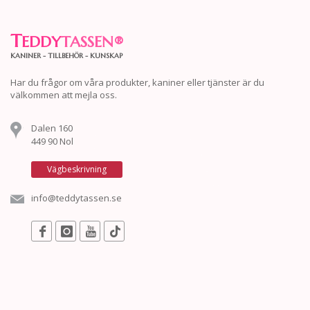
T
EDDY
TASSEN
®
KANINER - TILLBEHÖR - KUNSKAP
Har du frågor om våra produkter, kaniner eller tjänster är du
välkommen att mejla oss.
Dalen 160
449 90 Nol
Vägbeskrivning
info@teddytassen.se