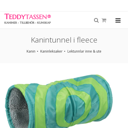
T
EDDY
TASSEN
®
KANINER - TILLBEHÖR - KUNSKAP
Kanintunnel i fleece
Kanin
Kaninleksaker
Lektunnlar inne & ute