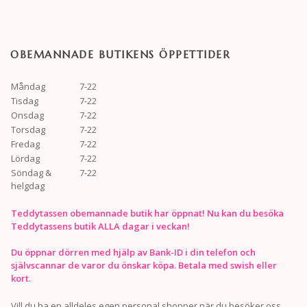
OBEMANNADE BUTIKENS ÖPPETTIDER
Måndag
7-22
Tisdag
7-22
Onsdag
7-22
Torsdag
7-22
Fredag
7-22
Lördag
7-22
Söndag &
7-22
helgdag
Teddytassen obemannade butik har öppnat! Nu kan du besöka
Teddytassens butik ALLA dagar i veckan!
Du öppnar dörren med hjälp av Bank-ID i din telefon och
självscannar de varor du önskar köpa. Betala med swish eller
kort.
Vill du ha en alldeles egen personal shopper när du besöker oss