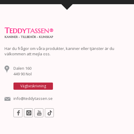
T
EDDY
TASSEN
®
KANINER - TILLBEHÖR - KUNSKAP
Har du frågor om våra produkter, kaniner eller tjänster är du
välkommen att mejla oss.
Dalen 160
449 90 Nol
Vägbeskrivning
info@teddytassen.se