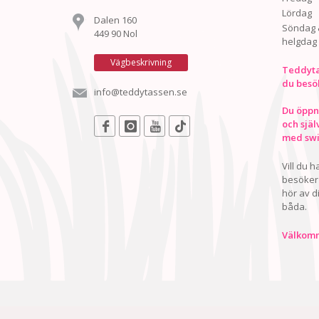
Lördag
Dalen 160
Söndag 
449 90 Nol
helgdag
Vägbeskrivning
Teddyta
du besö
info@teddytassen.se
Du öppna
och själ
med swis
Vill du 
besöker 
hör av d
båda.
Välkomn