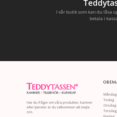
Teddytas
I vår butik som kan du låsa u
betala i kass
OBEMA
T
EDDY
TASSEN
®
KANINER - TILLBEHÖR - KUNSKAP
Måndag
Tisdag
Har du frågor om våra produkter, kaniner
Onsdag
eller tjänster är du välkommen att mejla
Torsdag
oss.
Fredag