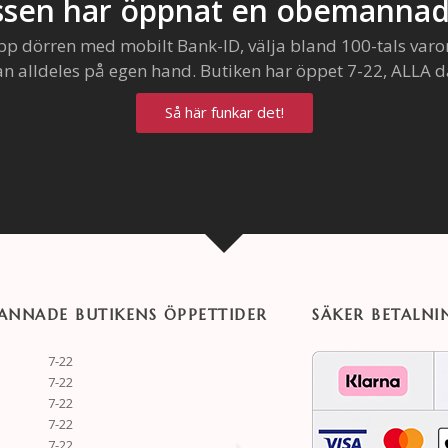
sen har öppnat en obemannad
pp dörren med mobilt Bank-ID, välja bland 100-tals varo
an alldeles på egen hand. Butiken har öppet 7-22, ALLA d
Så här funkar det!
NNADE BUTIKENS ÖPPETTIDER
SÄKER BETALNI
7-22
7-22
7-22
7-22
7-22