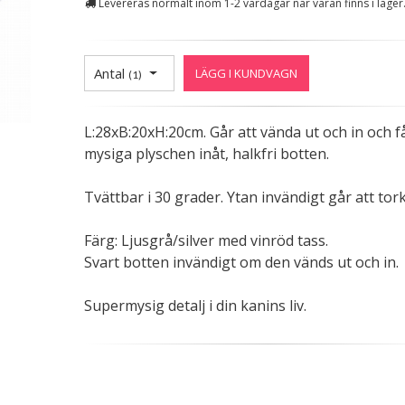
Levereras normalt inom 1-2 vardagar när varan finns i lager
Antal
LÄGG I KUNDVAGN
(
1
)
L:28xB:20xH:20cm. Går att vända ut och in och f
mysiga plyschen inåt, halkfri botten.
Tvättbar i 30 grader. Ytan invändigt går att tork
Färg: Ljusgrå/silver med vinröd tass.
Svart botten invändigt om den vänds ut och in.
Supermysig detalj i din kanins liv.