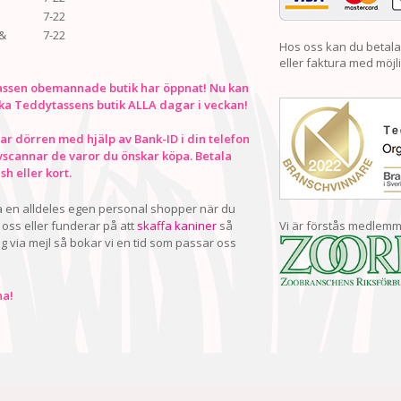
7-22
&
7-22
Hos oss kan du betala
eller faktura med möjli
ssen obemannade butik har öppnat! Nu kan
ka Teddytassens butik ALLA dagar i veckan!
r dörren med hjälp av Bank-ID i din telefon
vscannar de varor du önskar köpa. Betala
h eller kort.
ha en alldeles egen personal shopper när du
oss eller funderar på att
skaffa kaniner
så
Vi är förstås medlemm
ig via mejl så bokar vi en tid som passar oss
a!