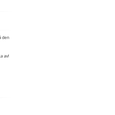
.
å den
a av!