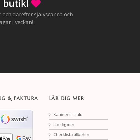
 butik!
r och därefter självscanna och
agar i veckan!
NG & FAKTURA
LÄR DIG MER
Kaniner till salu
Lär dig mer
Checklista tillbehör