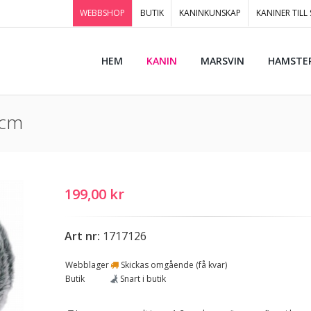
WEBBSHOP
BUTIK
KANINKUNSKAP
KANINER TILL
HEM
KANIN
MARSVIN
HAMSTE
 cm
199,00 kr
Art nr:
1717126
Webblager
Skickas omgående (få kvar)
Butik
Snart i butik