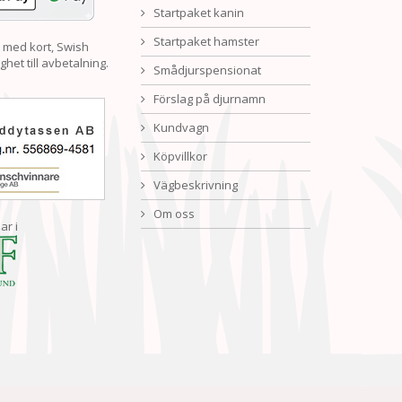
Startpaket kanin
Startpaket hamster
 med kort, Swish
ghet till avbetalning.
Smådjurspensionat
Förslag på djurnamn
Kundvagn
Köpvillkor
Vägbeskrivning
Om oss
ar i