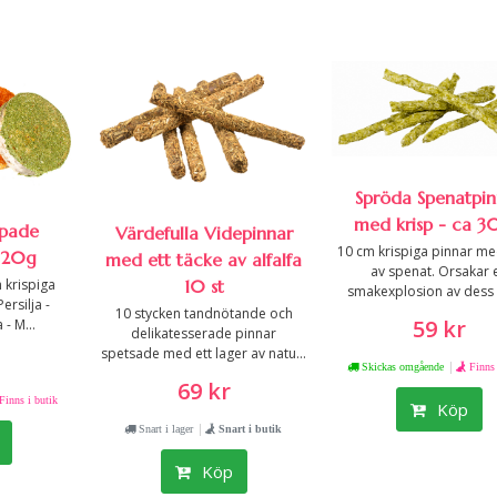
Spröda Spenatpin
med krisp - ca 30
ppade
Värdefulla Videpinnar
10 cm krispiga pinnar m
 120g
med ett täcke av alfalfa
av spenat. Orsakar 
10 st
h krispiga
smakexplosion av dess li
ersilja -
10 stycken tandnötande och
59 kr
- M...
delikatesserade pinnar
spetsade med ett lager av natu...
|
Skickas omgående
Finns 
69 kr
Finns i butik
Köp
|
Snart i lager
Snart i butik
Köp