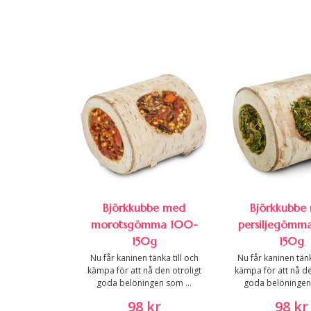
Björkkubbe med
Björkkubbe
morotsgömma 100-
persiljegömm
150g
150g
Nu får kaninen tänka till och
Nu får kaninen tänk
kämpa för att nå den otroligt
kämpa för att nå de
goda belöningen som ...
goda belöningen 
98 kr
98 kr