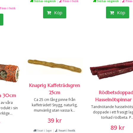
|
|
Skickas omgående
Finns i butik
Skickas omgående
Finns 
Finns i butik
Köp
Köp
Knaprig Kaffeträdsgren
25cm
Rödbetsdoppa
a 30cm
Hasselnötspinnar 
Ca 25 cm lång pinne från
 av våra
kaffeträdet! Snygg, naturlig,
Tandnötande hasselnöts
odukt i sin
munvänlig utan vassa k...
doppade i ett frasigt la
klige...
torkad rödbeta. P..
39 kr
r
89 kr
|
Snart i lager
Snart i butik