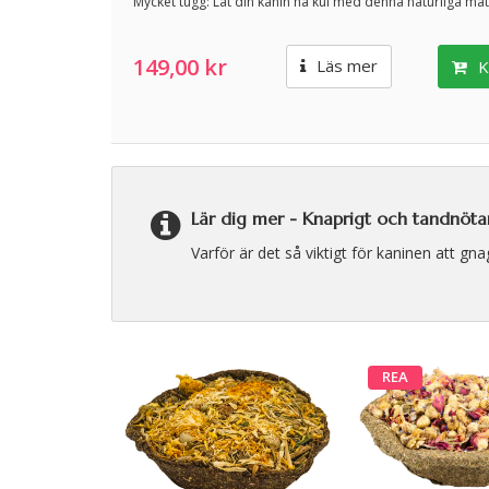
Mycket tugg: Låt din kanin ha kul med denna naturliga mat
149,00 kr
Läs mer
K
Lär dig mer -
Knaprigt och tandnötan
Varför är det så viktigt för kaninen att gn
REA