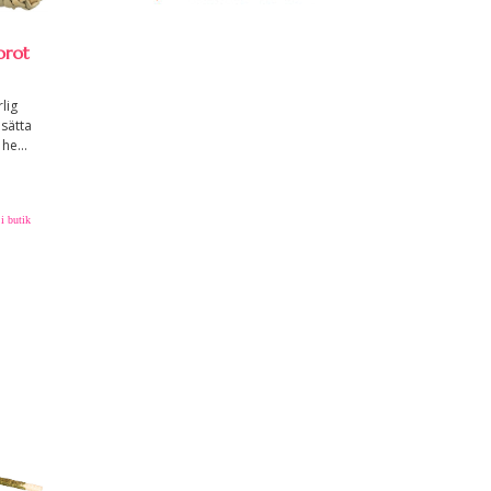
orot
lig
sätta
he...
i butik