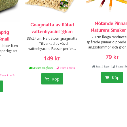
Nötande Pinnar
Gnagmatta av flätad
Naturens Smaker 
vattenhyacint 33cm
aprig
20 cm långa tandnöt
33x24cm. Helt ätbar gnagmatta
Small
spårade pinnar dippade i
– Tillverkad av vävd
 ätbar liten
ängsblommor och gröns
vattenhyacint! Passar perfek...
perligt att
79 kr
...
149 kr
|
Snart i lager
Snart i b
|
Skickas omgående
Finns i butik
Finns i butik
Köp
Köp