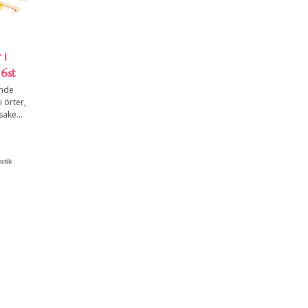
 i
6st
ande
 örter,
ake...
utik