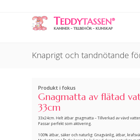
T
EDDY
TASSEN
®
KANINER - TILLBEHÖR - KUNSKAP
Knaprigt och tandnötande för 
Produkt i fokus
Gnagmatta av flätad va
33cm
33x24cm. Helt ätbar gnagmatta – Tillverkad av vävd vatte
Passar perfekt som aktivering.
100% ätbar, säker och naturlig: Gnagvänlig, ätbar, krafsvän