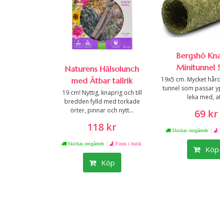
Bergshö Kn
Minitunnel 
Naturens Hälsolunch
19x5 cm. Mycket hård
med Ätbar tallrik
tunnel som passar yp
19 cm! Nyttig, knaprig och till
leka med, at
bredden fylld med torkade
örter, pinnar och nytt...
69 kr
118 kr
|
Skickas omgående
|
Skickas omgående
Finns i butik
Köp
Köp