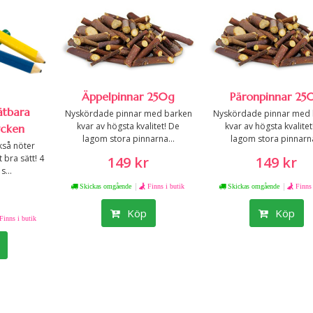
Äppelpinnar 250g
Päronpinnar 25
ätbara
Nyskördade pinnar med barken
Nyskördade pinnar med 
kvar av högsta kvalitet! De
kvar av högsta kvalitet
ycken
lagom stora pinnarna...
lagom stora pinnarna
kså nöter
t bra sätt! 4
149 kr
149 kr
s...
|
|
Skickas omgående
Finns i butik
Skickas omgående
Finns 
Köp
Köp
Finns i butik