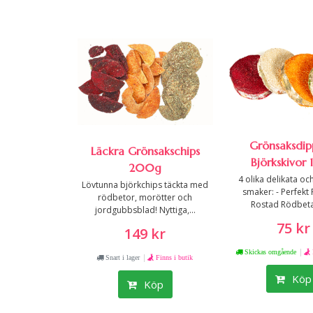
Grönsaksdi
Läckra Grönsakschips
Björkskivor
200g
4 olika delikata oc
Lövtunna björkchips täckta med
smaker: - Perfekt P
rödbetor, morötter och
Rostad Rödbeta 
jordgubbsblad! Nyttiga,...
75 kr
149 kr
|
Skickas omgående
|
Snart i lager
Finns i butik
Köp
Köp