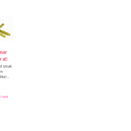
nar
 st!
ed smak
en
ke!...
i butik