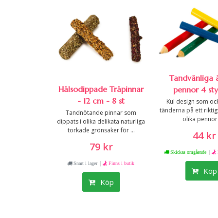
Tandvänliga 
Hälsodippade Träpinnar
pennor 4 st
- 12 cm - 8 st
Kul design som oc
tänderna på ett riktig
Tandnötande pinnar som
olika pennor 
dippats i olika delikata naturliga
torkade grönsaker för ...
44 kr
79 kr
|
Skickas omgående
|
Snart i lager
Finns i butik
Köp
Köp