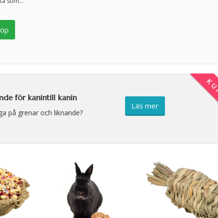
ta som...
öp
KU
de för kanintill kanin
Läs mer
aga på grenar och liknande?