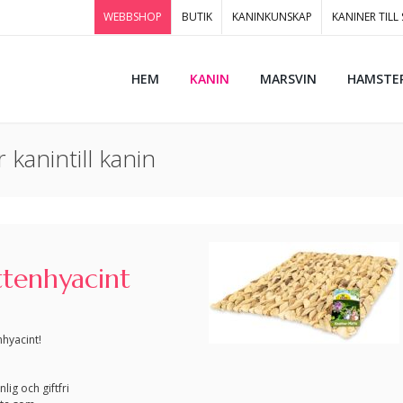
WEBBSHOP
BUTIK
KANINKUNSKAP
KANINER TILL
HEM
KANIN
MARSVIN
HAMSTE
kanintill kanin
ttenhyacint
nhyacint!
lig och giftfri