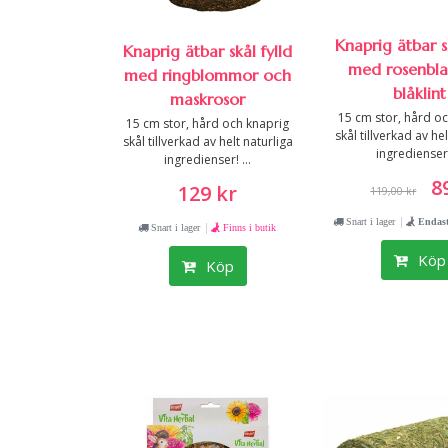
Knaprig ätbar sk
Knaprig ätbar skål fylld
med rosenbl
med ringblommor och
blåklint
maskrosor
15 cm stor, hård o
15 cm stor, hård och knaprig
skål tillverkad av he
skål tillverkad av helt naturliga
ingredienser! 
ingredienser! ...
89
129 kr
119,00 kr
|
Snart i lager
Endast
|
Snart i lager
Finns i butik
Köp
Köp