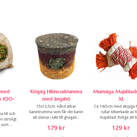
 med
Krispig Hibiscustrumma
Mumsiga Majsbladsr
a 100-
med ängshö
XL
15x13,5cm. Hård ätbar
Ca 14x5cm med skojiga f
kanintrumma som får din kanin
rullar tillverkade av f
a till och
att dansa i takt till gnagan...
majsblad. Roliga att b
n otroligt
som ...
179 kr
129 kr