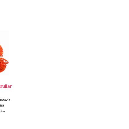
ullar
lätade
ina
ä...