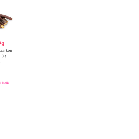
0g
barken
! De
...
i butik