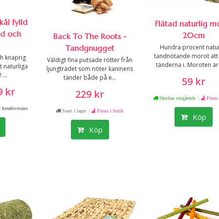
ål fylld
Flätad naturlig m
ad och
20cm
Back To The Roots -
Tandgnugget
Hundra procent natur
tandnötande morot att 
ch knaprig
Väldigt fina putsade rötter från
tänderna i. Moroten är 
lt naturliga
ljungträdet som nöter kaninens
...
tänder både på e...
59 kr
 kr
229 kr
|
Skickas omgående
Finns 
 hemleverans
|
Snart i lager
Finns i butik
Köp
Köp