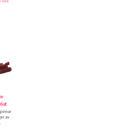
i butik
de
6st
pinnar
ger av
.