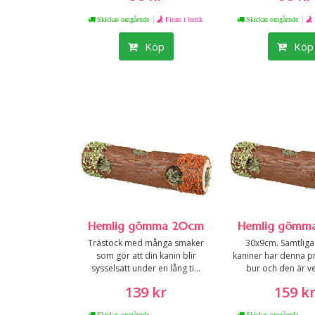
|
|
Skickas omgående
Finns i butik
Skickas omgående
Köp
Köp
Hemlig gömma 20cm
Hemlig gömm
Trästock med många smaker
30x9cm. Samtliga
som gör att din kanin blir
kaniner har denna pr
sysselsatt under en lång ti...
bur och den är ver
139 kr
159 k
Skickas omgående
Skickas omgående