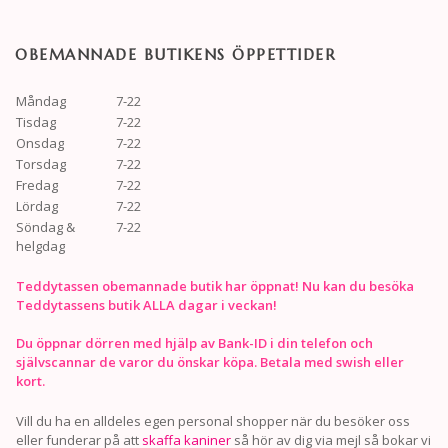
OBEMANNADE BUTIKENS ÖPPETTIDER
Måndag
7-22
Tisdag
7-22
Onsdag
7-22
Torsdag
7-22
Fredag
7-22
Lördag
7-22
Söndag &
7-22
helgdag
Teddytassen obemannade butik har öppnat! Nu kan du besöka
Teddytassens butik ALLA dagar i veckan!
Du öppnar dörren med hjälp av Bank-ID i din telefon och
självscannar de varor du önskar köpa. Betala med swish eller
kort.
Vill du ha en alldeles egen personal shopper när du besöker oss
eller funderar på att
skaffa kaniner
så hör av dig via mejl så bokar vi