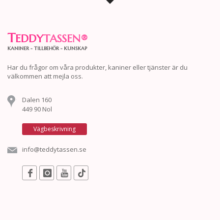
T
EDDY
TASSEN
®
KANINER - TILLBEHÖR - KUNSKAP
Har du frågor om våra produkter, kaniner eller tjänster är du
välkommen att mejla oss.
Dalen 160
449 90 Nol
Vägbeskrivning
info@teddytassen.se