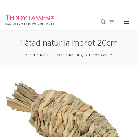
T
EDDY
TASSEN
®
KANINER - TILLBEHÖR - KUNSKAP
Flätad naturlig morot 20cm
Kanin
Kaninleksaker
Knaprigt & Tandnötande