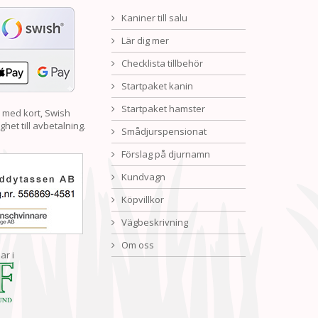
Kaniner till salu
Lär dig mer
Checklista tillbehör
Startpaket kanin
Startpaket hamster
 med kort, Swish
ghet till avbetalning.
Smådjurspensionat
Förslag på djurnamn
Kundvagn
Köpvillkor
Vägbeskrivning
Om oss
ar i