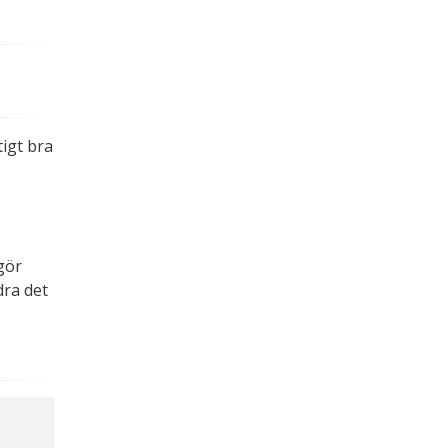
.
igt bra
gör
dra det