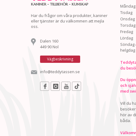
KANINER - TILLBEHÖR - KUNSKAP
Måndag
Tisdag
Har du frågor om våra produkter, kaniner
Onsdag
eller tjänster är du välkommen att mejla
Torsdag
oss.
Fredag
Lördag
Dalen 160
Söndag 
449 90 Nol
helgdag
Vägbeskrivning
Teddyta
du besö
info@teddytassen.se
Du öppna
och själ
med swis
Vill du 
besöker 
hör av d
båda.
Välkomn