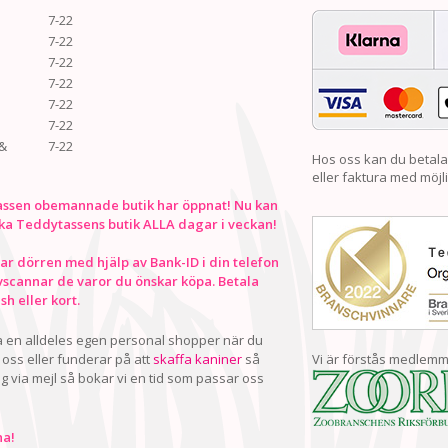
7-22
7-22
7-22
7-22
7-22
7-22
&
7-22
Hos oss kan du betala
eller faktura med möjli
ssen obemannade butik har öppnat! Nu kan
ka Teddytassens butik ALLA dagar i veckan!
r dörren med hjälp av Bank-ID i din telefon
vscannar de varor du önskar köpa. Betala
h eller kort.
ha en alldeles egen personal shopper när du
oss eller funderar på att
skaffa kaniner
så
Vi är förstås medlemm
ig via mejl så bokar vi en tid som passar oss
a!