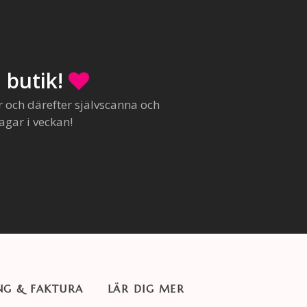
 butik!
r och därefter självscanna och
agar i veckan!
NG & FAKTURA
LÄR DIG MER