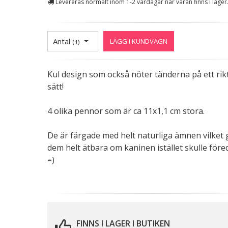
Levereras normalt inom 1-2 vardagar när varan finns i lager
Antal
LÄGG I KUNDVAGN
(
1
)
Kul design som också nöter tänderna på ett rikt
sätt!
4 olika pennor som är ca 11x1,1 cm stora.
De är färgade med helt naturliga ämnen vilket 
dem helt ätbara om kaninen istället skulle före
=)
FINNS I LAGER I BUTIKEN