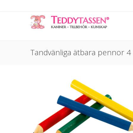
T
EDDY
TASSEN
®
KANINER - TILLBEHÖR - KUNSKAP
Tandvänliga ätbara pennor 4