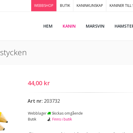
WEBBSHOP
BUTIK
KANINKUNSKAP
KANINER TILL
HEM
KANIN
MARSVIN
HAMSTE
 stycken
44,00 kr
Art nr:
203732
Webblager
Skickas omgående
Butik
Finns i butik