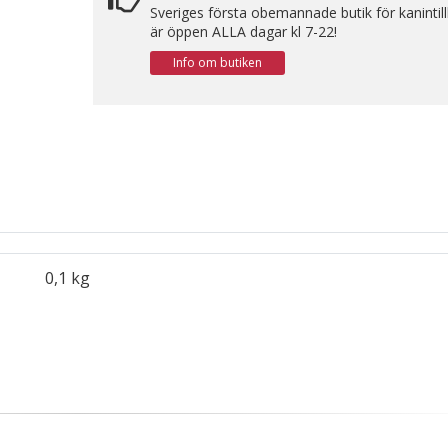
Sveriges första obemannade butik för kanintil
är öppen ALLA dagar kl 7-22!
Info om butiken
0,1 kg