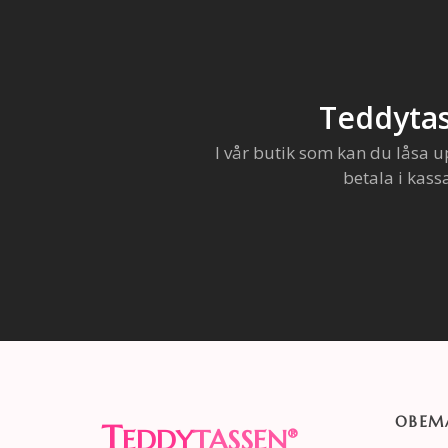
Teddytas
I vår butik som kan du låsa u
betala i kass
OBEMA
T
EDDY
TASSEN
®