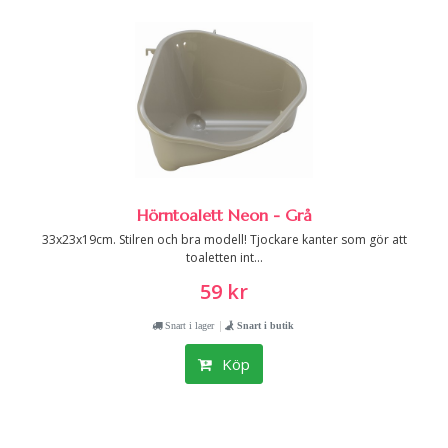
Hörntoalett Neon - Grå
33x23x19cm. Stilren och bra modell! Tjockare kanter som gör att
toaletten int...
59 kr
|
Snart i lager
Snart i butik
Köp