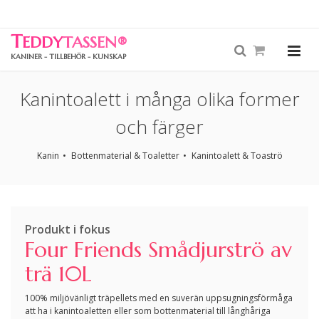
T
EDDY
TASSEN
®
KANINER - TILLBEHÖR - KUNSKAP
Kanintoalett i många olika former
och färger
Kanin
Bottenmaterial & Toaletter
Kanintoalett & Toaströ
Produkt i fokus
Four Friends Smådjurströ av
trä 10L
100% miljövänligt träpellets med en suverän uppsugningsförmåga
att ha i kanintoaletten eller som bottenmaterial till långhåriga