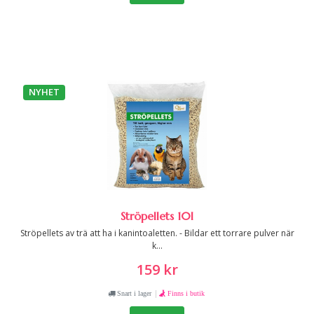
NYHET
Ströpellets 10l
Ströpellets av trä att ha i kanintoaletten. - Bildar ett torrare pulver när
k...
159 kr
|
Snart i lager
Finns i butik