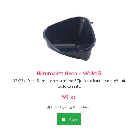
Hörntoalett Neon - Mörkblå
33x23x19cm. Stilren och bra modell! Tjockare kanter som gör att
toaletten int...
59 kr
|
Snart i lager
Snart i butik
Köp