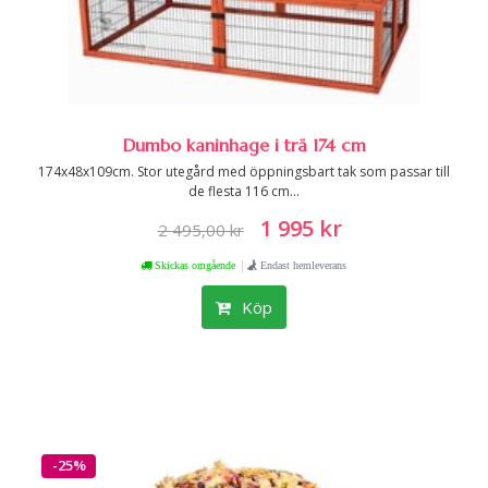
Dumbo kaninhage i trä 174 cm
174x48x109cm. Stor utegård med öppningsbart tak som passar till
de flesta 116 cm...
1 995 kr
2 495,00 kr
|
Skickas omgående
Endast hemleverans
Köp
-25%