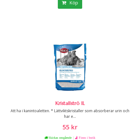
Köp
Kristallströ 1L
Att ha i kanintoaletten. * Lättviktskristaller som absorberar urin och
har e...
55 kr
|
Skickas omgående
Finns i butik