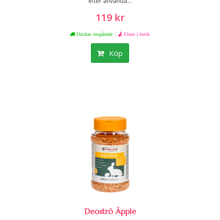
efter använda...
119 kr
|
Skickas omgående
Finns i butik
Köp
Deoströ Äpple