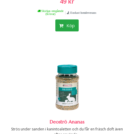
49 kr
Skickas omgående
|
Endast hemleverans
(få kvar)
Köp
Deoströ Ananas
Strös under sanden i kanintoaletten och du får en fräsch doft även