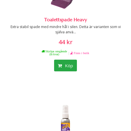
Toalettspade Heavy
Extra stabil spade med mindre hål i silen. Detta är varianten som vi
själva anvä...
44 kr
Skickas omgående
|
Finns i butik
(få kvar)
Köp