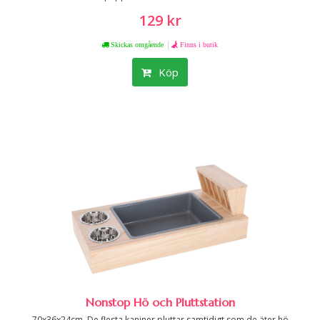
129 kr
|
Skickas omgående
Finns i butik
Köp
Nonstop Hö och Pluttstation
70x36x24cm. De flesta kaniner pluttar samtidigt som de äter hö