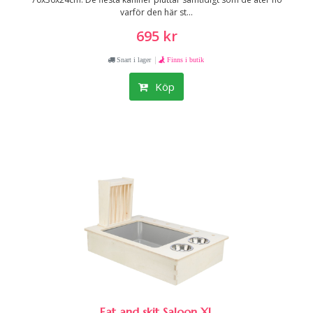
varför den här st...
695 kr
|
Snart i lager
Finns i butik
Köp
Eat and skit Saloon XL