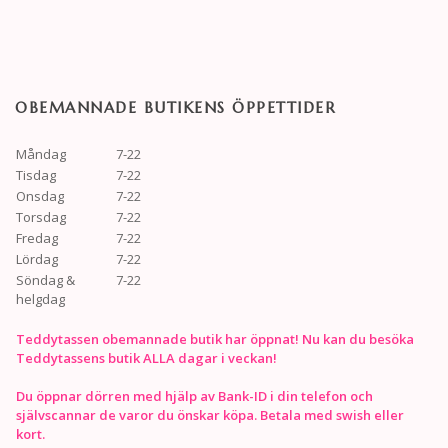
OBEMANNADE BUTIKENS ÖPPETTIDER
Måndag
7-22
Tisdag
7-22
Onsdag
7-22
Torsdag
7-22
Fredag
7-22
Lördag
7-22
Söndag &
7-22
helgdag
Teddytassen obemannade butik har öppnat! Nu kan du besöka
Teddytassens butik ALLA dagar i veckan!
Du öppnar dörren med hjälp av Bank-ID i din telefon och
självscannar de varor du önskar köpa. Betala med swish eller
kort.