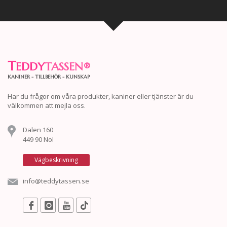
T
EDDY
TASSEN
®
KANINER - TILLBEHÖR - KUNSKAP
Har du frågor om våra produkter, kaniner eller tjänster är du
välkommen att mejla oss.
Dalen 160
449 90 Nol
Vägbeskrivning
info@teddytassen.se