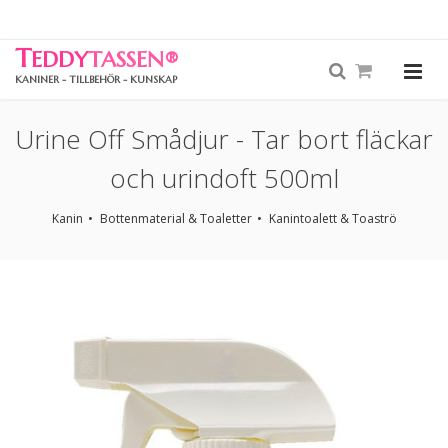
T
EDDY
TASSEN
®
KANINER - TILLBEHÖR - KUNSKAP
Urine Off Smådjur - Tar bort fläckar
och urindoft 500ml
Kanin
Bottenmaterial & Toaletter
Kanintoalett & Toaströ