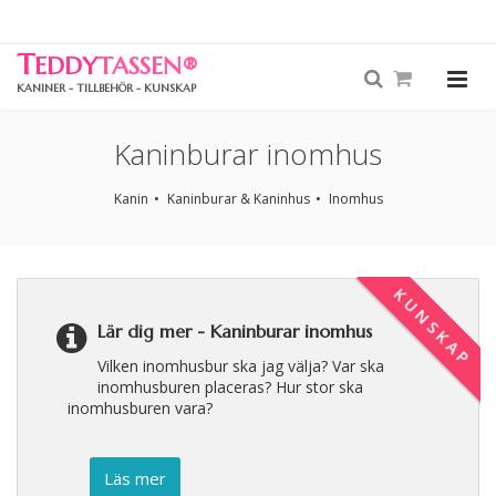
T
EDDY
TASSEN
®
KANINER - TILLBEHÖR - KUNSKAP
Kaninburar inomhus
Kanin
Kaninburar & Kaninhus
Inomhus
KUNSKAP
Lär dig mer -
Kaninburar inomhus
Vilken inomhusbur ska jag välja? Var ska
inomhusburen placeras? Hur stor ska
inomhusburen vara?
Läs mer