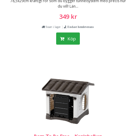
78,5x29cm kraftigt rör som du bygger tunnelsystem med precis hur
du vill! Län...
349 kr
|
Snart i lager
Endast hemleverans
Köp