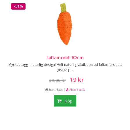
-51%
Luffamorot 10cm
Mycket tugg i naturlig design! Helt naturlig växtbaserad luffamorot att
gnaga p...
19 kr
39,00 kr
|
Snart i lager
Finns i butik
Köp