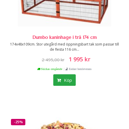
Dumbo kaninhage i trä 174 cm
174x48x109cm. Stor utegård med öppningsbart tak som passar till
de flesta 116 cm...
1 995 kr
2 495,00 kr
|
Skickas omgående
Endast hemleverans
Köp
-25%