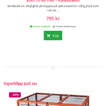
Born To Be Free - Kaninholken
43x48x44 cm. Möjlighet att koppla på säkra kaninrör i tålig plast som
i sin tur ...
795 kr
|
Skickas omgående
Endast hemleverans
Köp
Superklipp just nu
-20%