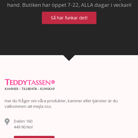
hand. Butiken har öppet 7-22, ALLA dagar i veckan!
Så här funkar det!
T
EDDY
TASSEN
®
KANINER - TILLBEHÖR - KUNSKAP
Har du frågor om våra produkter, kaniner eller tjänster är du
välkommen att mejla oss.
Dalen 160
449 90 Nol