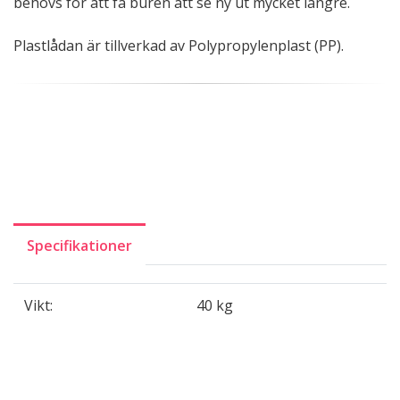
behövs för att få buren att se ny ut mycket längre.
Plastlådan är tillverkad av Polypropylenplast (PP).
Specifikationer
Vikt:
40 kg