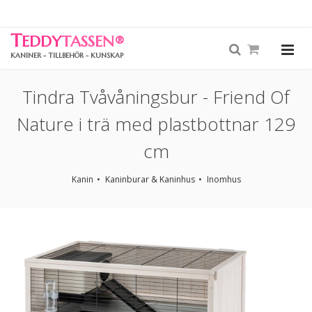
T
EDDY
TASSEN
®
KANINER - TILLBEHÖR - KUNSKAP
Tindra Tvåvåningsbur - Friend Of
Nature i trä med plastbottnar 129
cm
Kanin
Kaninburar & Kaninhus
Inomhus