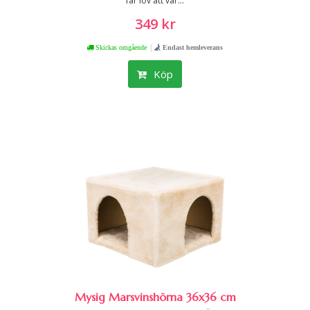
får lov att var...
349 kr
|
Skickas omgående
Endast hemleverans
Köp
Mysig Marsvinshörna 36x36 cm