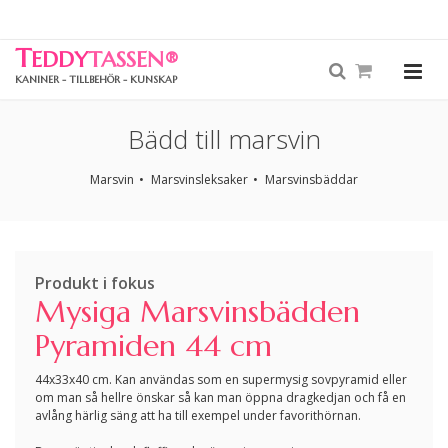
T
EDDY
TASSEN
®
KANINER - TILLBEHÖR - KUNSKAP
Bädd till marsvin
Marsvin
Marsvinsleksaker
Marsvinsbäddar
Produkt i fokus
Mysiga Marsvinsbädden
Pyramiden 44 cm
44x33x40 cm. Kan användas som en supermysig sovpyramid eller
om man så hellre önskar så kan man öppna dragkedjan och få en
avlång härlig säng att ha till exempel under favorithörnan.