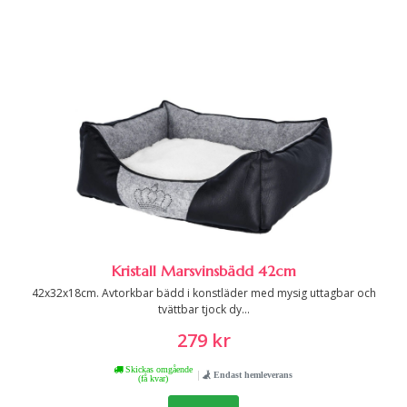
Kristall Marsvinsbädd 42cm
42x32x18cm. Avtorkbar bädd i konstläder med mysig uttagbar och
tvättbar tjock dy...
279 kr
Skickas omgående
|
Endast hemleverans
(få kvar)