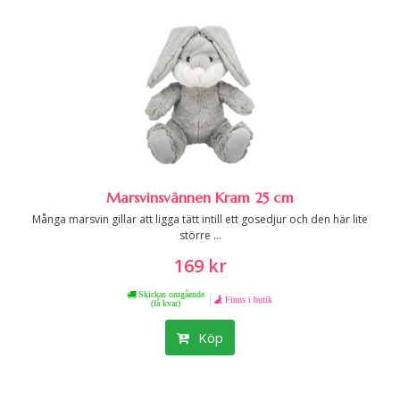
Marsvinsvännen Kram 25 cm
Många marsvin gillar att ligga tätt intill ett gosedjur och den här lite
större ...
169 kr
Skickas omgående
|
Finns i butik
(få kvar)
Köp