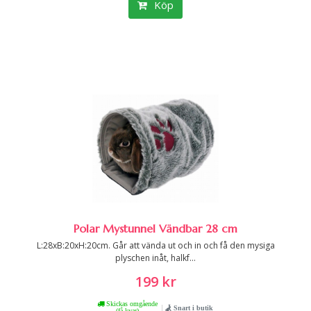
Köp
Polar Mystunnel Vändbar 28 cm
L:28xB:20xH:20cm. Går att vända ut och in och få den mysiga
plyschen inåt, halkf...
199 kr
Skickas omgående
|
Snart i butik
(få kvar)