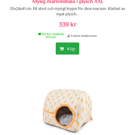
Mysig marsvinshåla i plysch XXL
35x26x41cm. Ett stort och mysigt krypin för dina marsvin. Klädsel av
mjuk plysch...
339 kr
Skickas omgående
|
Endast hemleverans
(få kvar)
Köp