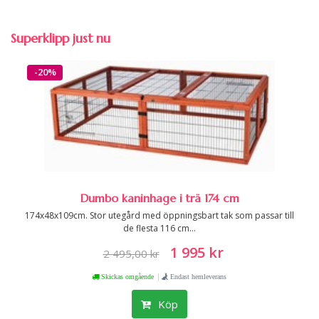
Superklipp just nu
-20%
Dumbo kaninhage i trä 174 cm
174x48x109cm. Stor utegård med öppningsbart tak som passar till
de flesta 116 cm...
1 995 kr
2 495,00 kr
|
Skickas omgående
Endast hemleverans
Köp