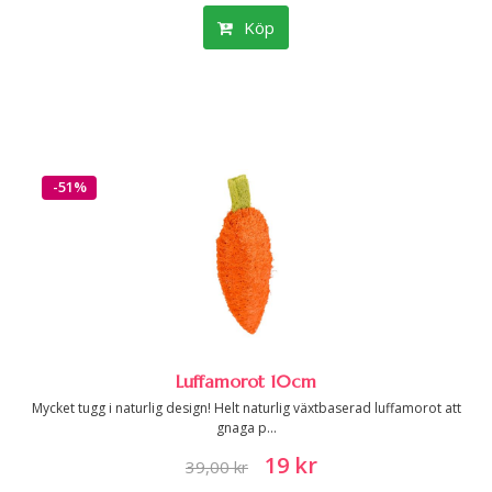
Köp
-51%
Luffamorot 10cm
Mycket tugg i naturlig design! Helt naturlig växtbaserad luffamorot att
gnaga p...
19 kr
39,00 kr