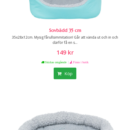
Sovbädd 35 cm
35x28x12cm. Mysig fårullsimmitation! Går att vända ut och in och
därför få en s...
149 kr
|
Skickas omgående
Finns i butik
Köp