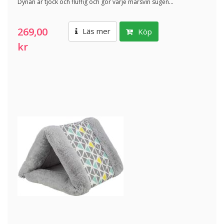
Dynan är tjock och fluffig och gör varje marsvin sugen...
269,00
Läs mer
Köp
kr