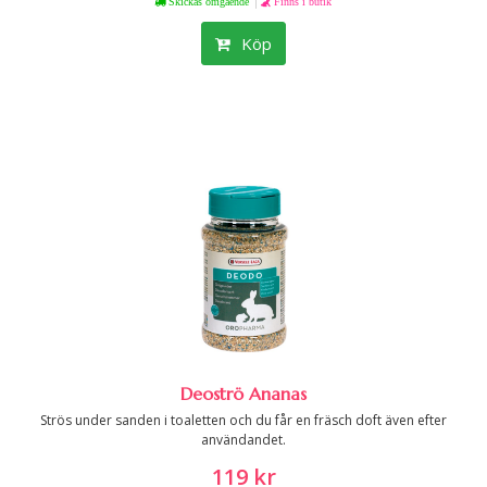
|
Skickas omgående
Finns i butik
Köp
Deoströ Ananas
Strös under sanden i toaletten och du får en fräsch doft även efter
användandet.
119 kr