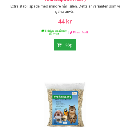
Extra stabil spade med mindre hål i silen. Detta är varianten som vi
själva anvä...
44 kr
Skickas omgående
|
Finns i butik
(få kvar)
Köp