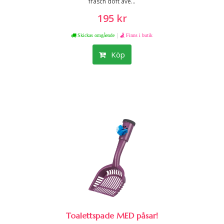
fräsch doft äve...
195 kr
|
Skickas omgående
Finns i butik
Köp
Toalettspade MED påsar!