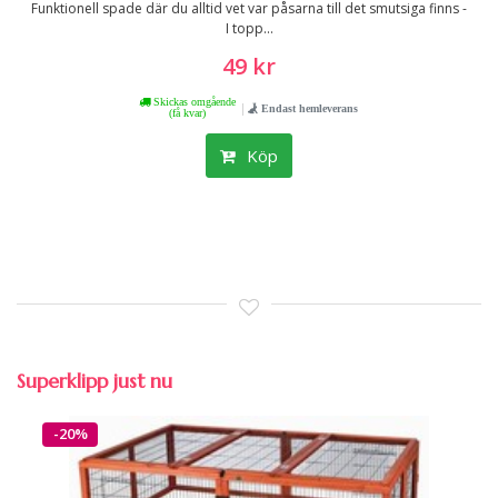
Funktionell spade där du alltid vet var påsarna till det smutsiga finns -
I topp...
49 kr
Skickas omgående
|
Endast hemleverans
(få kvar)
Köp
Superklipp just nu
-20%