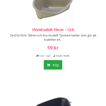
Hörntoalett Neon - Grå
33x23x19cm. Stilren och bra modell! Tjockare kanter som gör att
toaletten int...
59 kr
|
Snart i lager
Snart i butik
Köp