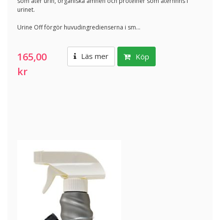
som äter urin, organiska ämnen och proteiner som återfinns i
urinet.
Urine Off förgör huvudingredienserna i sm...
165,00
Läs mer
Köp
kr