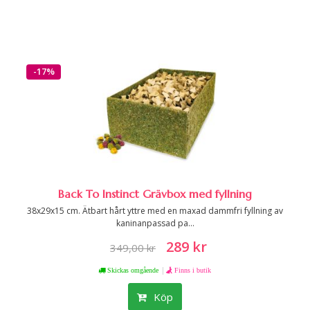
-17%
Back To Instinct Grävbox med fyllning
38x29x15 cm. Ätbart hårt yttre med en maxad dammfri fyllning av
kaninanpassad pa...
289 kr
349,00 kr
|
Skickas omgående
Finns i butik
Köp