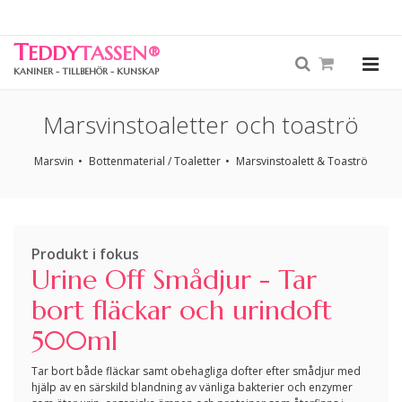
T
EDDY
TASSEN
®
KANINER - TILLBEHÖR - KUNSKAP
Marsvinstoaletter och toaströ
Marsvin
Bottenmaterial / Toaletter
Marsvinstoalett & Toaströ
Produkt i fokus
Urine Off Smådjur - Tar
bort fläckar och urindoft
500ml
Tar bort både fläckar samt obehagliga dofter efter smådjur med
hjälp av en särskild blandning av vänliga bakterier och enzymer