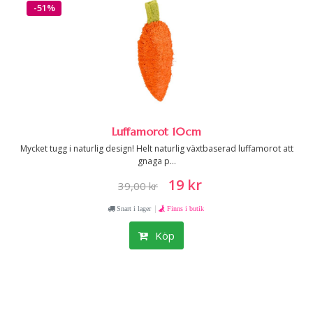
-51%
Luffamorot 10cm
Mycket tugg i naturlig design! Helt naturlig växtbaserad luffamorot att
gnaga p...
19 kr
39,00 kr
|
Snart i lager
Finns i butik
Köp