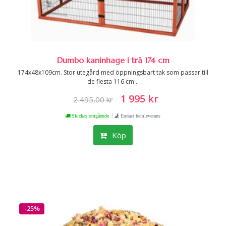
Dumbo kaninhage i trä 174 cm
174x48x109cm. Stor utegård med öppningsbart tak som passar till
de flesta 116 cm...
1 995 kr
2 495,00 kr
|
Skickas omgående
Endast hemleverans
Köp
-25%