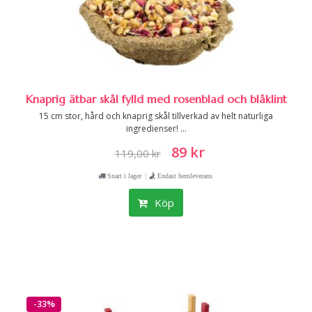
Knaprig ätbar skål fylld med rosenblad och blåklint
15 cm stor, hård och knaprig skål tillverkad av helt naturliga
ingredienser! ...
89 kr
119,00 kr
|
Snart i lager
Endast hemleverans
Köp
-33%