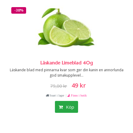
-38%
Läskande Limeblad 40g
Läskande blad med pinnarna kvar som ger din kanin en annorlunda
god smakupplevel...
49 kr
79,00 kr
|
Snart i lager
Finns i butik
Köp