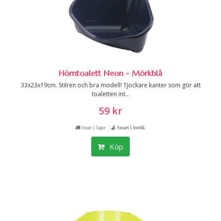
Hörntoalett Neon - Mörkblå
33x23x19cm. Stilren och bra modell! Tjockare kanter som gör att
toaletten int...
59 kr
|
Snart i lager
Snart i butik
Köp