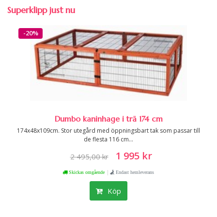
Superklipp just nu
-20%
Dumbo kaninhage i trä 174 cm
174x48x109cm. Stor utegård med öppningsbart tak som passar till
de flesta 116 cm...
1 995 kr
2 495,00 kr
|
Skickas omgående
Endast hemleverans
Köp