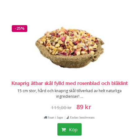
-25%
Knaprig ätbar skål fylld med rosenblad och blåklint
15 cm stor, hård och knaprig skål tillverkad av helt naturliga
ingredienser! ...
89 kr
119,00 kr
|
Snart i lager
Endast hemleverans
Köp