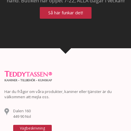
hand. Butiken har öppet 7-22, ALLA dagar i veckan!
Så här funkar det!
T
EDDY
TASSEN
®
KANINER - TILLBEHÖR - KUNSKAP
Har du frågor om våra produkter, kaniner eller tjänster är du
välkommen att mejla oss.
Dalen 160
449 90 Nol
Vägbeskrivning