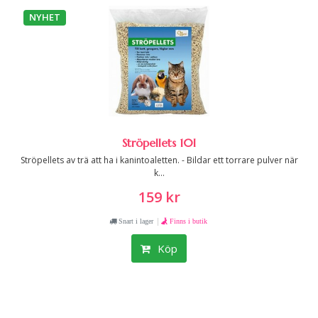
NYHET
Ströpellets 10l
Ströpellets av trä att ha i kanintoaletten. - Bildar ett torrare pulver när
k...
159 kr
|
Snart i lager
Finns i butik
Köp