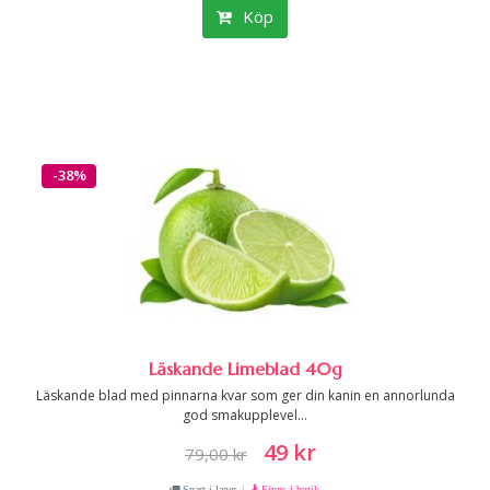
Köp
-38%
Läskande Limeblad 40g
Läskande blad med pinnarna kvar som ger din kanin en annorlunda
god smakupplevel...
49 kr
79,00 kr
|
Snart i lager
Finns i butik