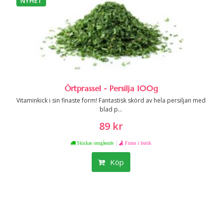
NYHET
Örtprassel - Persilja 100g
Vitaminkick i sin finaste form! Fantastisk skörd av hela persiljan med
blad p...
89 kr
|
Skickas omgående
Finns i butik
Köp