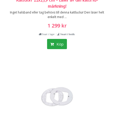
Kattdörr 22x23,9 cm - Läser av din katts id-
märkning!
Inget halsband eller tag behövs till denna kattlucka! Den läser helt
enkelt med ...
1 299 kr
|
Snart i lager
Snart i butik
Köp