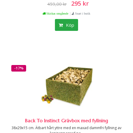
295 kr
459,00 kr
|
Skickas omgående
Snart i butik
Köp
-17%
Back To Instinct Grävbox med fyllning
38x29x15 cm. Ätbart hårt yttre med en maxad dammfri fyllning av