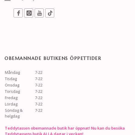
OBEMANNADE BUTIKENS ÖPPETTIDER
Måndag
7-22
Tisdag
7-22
Onsdag
7-22
Torsdag
7-22
Fredag
7-22
Lördag
7-22
Söndag &
7-22
helgdag
Teddytassen obemannade butik har öppnat! Nu kan du besöka
Teddytassens butik ALLA dagar i veckan!