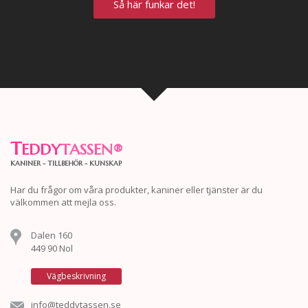
Så här funkar det!
T
EDDY
TASSEN
®
KANINER - TILLBEHÖR - KUNSKAP
Har du frågor om våra produkter, kaniner eller tjänster är du
välkommen att mejla oss.
Dalen 160
449 90 Nol
Vägbeskrivning
info@teddytassen.se