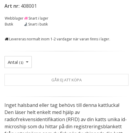
Art nr:
408001
Webblager
Snart i lager
Butik
Snart i butik
Levereras normalt inom 1-2 vardagar när varan finns i lager.
Antal
(
1
)
GÅR EJ ATT KÖPA
Inget halsband eller tag behövs till denna kattlucka!
Den läser helt enkelt med hjälp av
radiofrekvensidentifikation (RFID) av din katts unika id-
microship som du hittar på din registreringsblankett