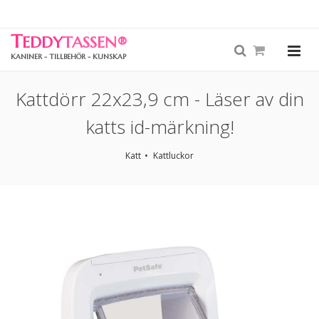
T
EDDY
TASSEN
®
KANINER - TILLBEHÖR - KUNSKAP
Kattdörr 22x23,9 cm - Läser av din
katts id-märkning!
Katt
Kattluckor