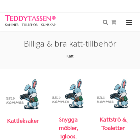
T
EDDY
TASSEN
®
KANINER - TILLBEHÖR - KUNSKAP
Billiga & bra katt-tillbehör
Katt
Snygga
Kattströ &
Kattleksaker
möbler,
Toaletter
igloos,