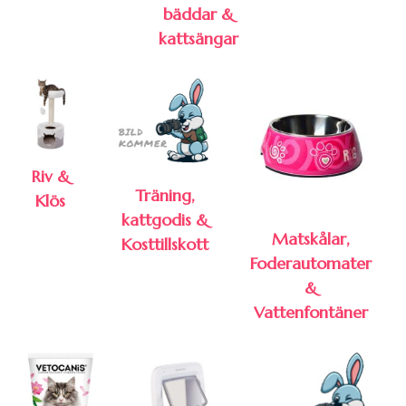
bäddar &
kattsängar
Riv &
Träning,
Klös
kattgodis &
Matskålar,
Kosttillskott
Foderautomater
&
Vattenfontäner