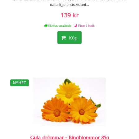
naturliga antioxidant...
139 kr
|
Skickas omgående
Finns i butik
Köp
NYHET
Gula drömmar - Ringblommor 85g