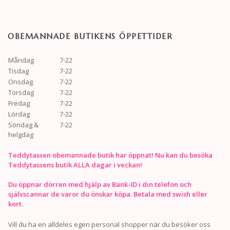
OBEMANNADE BUTIKENS ÖPPETTIDER
Måndag
7-22
Tisdag
7-22
Onsdag
7-22
Torsdag
7-22
Fredag
7-22
Lördag
7-22
Söndag &
7-22
helgdag
Teddytassen obemannade butik har öppnat! Nu kan du besöka
Teddytassens butik ALLA dagar i veckan!
Du öppnar dörren med hjälp av Bank-ID i din telefon och
självscannar de varor du önskar köpa. Betala med swish eller
kort.
Vill du ha en alldeles egen personal shopper när du besöker oss