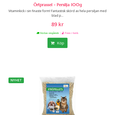
Örtprassel - Persilja 100g
Vitaminkick i sin finaste form! Fantastisk skörd av hela persiljan med
blad p...
89 kr
|
Skickas omgående
Finns i butik
Köp
NYHET