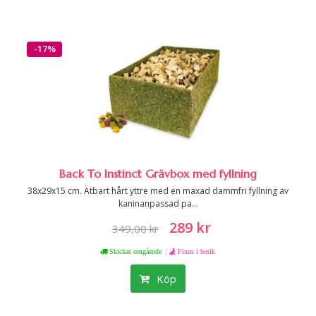
-17%
Back To Instinct Grävbox med fyllning
38x29x15 cm. Ätbart hårt yttre med en maxad dammfri fyllning av
kaninanpassad pa...
289 kr
349,00 kr
|
Skickas omgående
Finns i butik
Köp