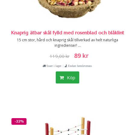
Knaprig ätbar skål fylld med rosenblad och blåklint
15 cm stor, hård och knaprig skål tillverkad av helt naturliga
ingredienser! ...
89 kr
119,00 kr
|
Snart i lager
Endast hemleverans
Köp
-33%