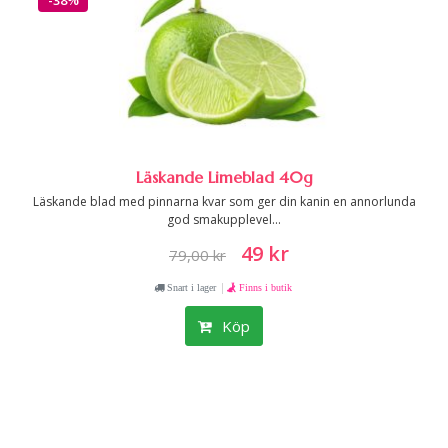
-38%
Läskande Limeblad 40g
Läskande blad med pinnarna kvar som ger din kanin en annorlunda
god smakupplevel...
49 kr
79,00 kr
|
Snart i lager
Finns i butik
Köp