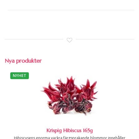
Nya produkter
NYHET
Krispig Hibiscus 165g
Hibiscusens enorma vackra färgsprakande blommor innehåller