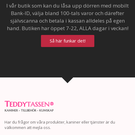
I vår butik som kan du låsa upp dörren med mobilt
Bank-ID, välja bland 100-tals varor och därefter
självscanna och betala i kassan alldeles på egen
hand. Butiken har öppet 7-22, ALLA dagar i veckan!
Så här funkar det!
T
EDDY
TASSEN
®
KANINER - TILLBEHÖR - KUNSKAP
Har du frågor om våra produkter, kaniner eller tjänster är du
välkommen att mejla oss.