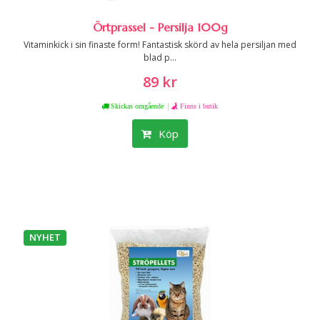
Örtprassel - Persilja 100g
Vitaminkick i sin finaste form! Fantastisk skörd av hela persiljan med
blad p...
89 kr
|
Skickas omgående
Finns i butik
Köp
NYHET