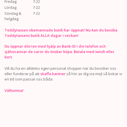
Fredag
7-22
Lördag
7-22
Söndag &
7-22
helgdag
Teddytassen obemannade butik har öppnat! Nu kan du besöka
Teddytassens butik ALLA dagar i veckan!
Du öppnar dörren med hjälp av Bank-ID i din telefon och
självscannar de varor du önskar köpa. Betala med swish eller
kort.
Vill du ha en alldeles egen personal shopper när du besöker oss
eller funderar på att
skaffa kaniner
så hör av dig via mejl så bokar vi
en tid som passar oss båda.
Välkomna!