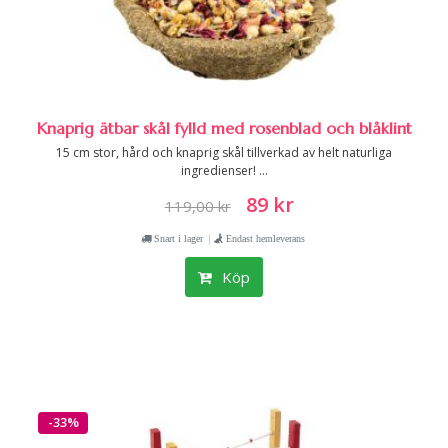
Knaprig ätbar skål fylld med rosenblad och blåklint
15 cm stor, hård och knaprig skål tillverkad av helt naturliga
ingredienser! ...
89 kr
119,00 kr
|
Snart i lager
Endast hemleverans
Köp
-33%