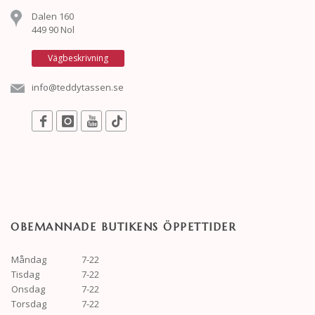
Dalen 160
449 90 Nol
Vägbeskrivning
info@teddytassen.se
OBEMANNADE BUTIKENS ÖPPETTIDER
Måndag
7-22
Tisdag
7-22
Onsdag
7-22
Torsdag
7-22