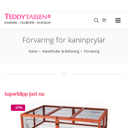
T
EDDY
TASSEN
®
KANINER - TILLBEHÖR - KUNSKAP
Förvaring för kaninprylar
Kanin
Kaninfoder & Belöning
Förvaring
Superklipp just nu
-20%