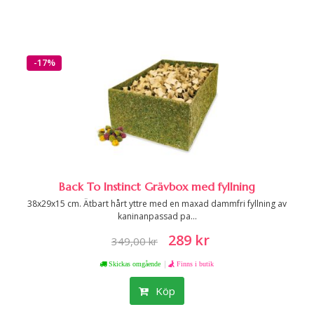
-17%
Back To Instinct Grävbox med fyllning
38x29x15 cm. Ätbart hårt yttre med en maxad dammfri fyllning av
kaninanpassad pa...
289 kr
349,00 kr
|
Skickas omgående
Finns i butik
Köp