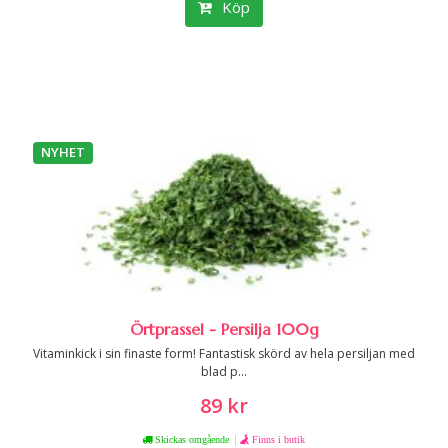
Köp
NYHET
Örtprassel - Persilja 100g
Vitaminkick i sin finaste form! Fantastisk skörd av hela persiljan med
blad p...
89 kr
|
Skickas omgående
Finns i butik