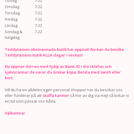
Tisdag
7-22
Onsdag
7-22
Torsdag
7-22
Fredag
7-22
Lördag
7-22
Söndag &
7-22
helgdag
Teddytassen obemannade butik har öppnat! Nu kan du besöka
Teddytassens butik ALLA dagar i veckan!
Du öppnar dörren med hjälp av Bank-ID i din telefon och
självscannar de varor du önskar köpa. Betala med swish eller
kort.
Vill du ha en alldeles egen personal shopper när du besöker oss
eller funderar på att
skaffa kaniner
så hör av dig via mejl så bokar vi
en tid som passar oss båda.
Välkomna!