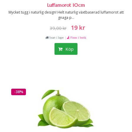
Luffamorot 10cm
Mycket tugg i naturlig design! Helt naturlig växtbaserad luffamorot att
gnaga p...
19 kr
39,00 kr
|
Snart i lager
Finns i butik
Köp
-38%