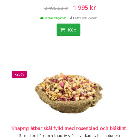
1 995 kr
2 495,00 kr
|
Skickas omgående
Endast hemleverans
Köp
-25%
Knaprig ätbar skål fylld med rosenblad och blåklint
15 cm stor, hård och knaprig skål tillverkad av helt naturliga