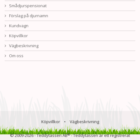
Smådjurspensionat
Förslag på djurnamn
Kundvagn
Köpvillkor
Vägbeskrivning
Om oss
Köpvillkor
•
Vägbeskrivning
®
© 2009-2026 - Teddytassen AB
- Teddytassen är ett registrerat