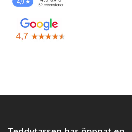
Teddytassen har öppnat en