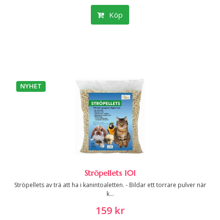
Köp
NYHET
Ströpellets 10l
Ströpellets av trä att ha i kanintoaletten. - Bildar ett torrare pulver när
k...
159 kr