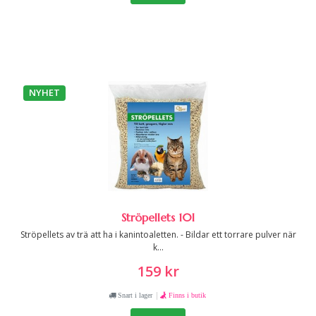
NYHET
Ströpellets 10l
Ströpellets av trä att ha i kanintoaletten. - Bildar ett torrare pulver när
k...
159 kr
|
Snart i lager
Finns i butik