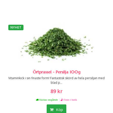
NYHET
Örtprassel - Persilja 100g
Vitaminkick i sin finaste form! Fantastisk skörd av hela persiljan med
blad p...
89 kr
|
Skickas omgående
Finns i butik
Köp