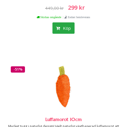
299 kr
449,00 kr
|
Skickas omgående
Endast hemleverans
Köp
-51%
Luffamorot 10cm
Mycket tugg i naturlig design! Helt naturlig växtbaserad luffamorot att