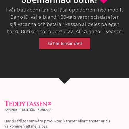
I vår butik som kan du låsa upp dörren med mobilt
Bank-ID, välja bland 100-tals varor och därefter
självscanna och betala i kassan alldeles på egen
hand. Butiken har öppet 7-22, ALLA dagar i veckan!
Så här funkar det!
T
EDDY
TASSEN
®
KANINER - TILLBEHÖR - KUNSKAP
Har du frågor om våra produkter, kaniner eller tjänster är du
välkommen att mejla oss.