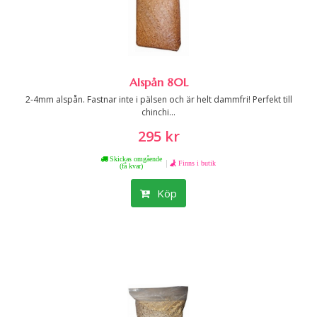
Alspån 80L
2-4mm alspån. Fastnar inte i pälsen och är helt dammfri! Perfekt till
chinchi...
295 kr
Skickas omgående
|
Finns i butik
(få kvar)
Köp