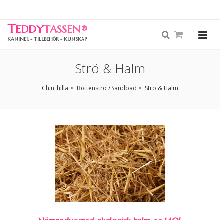
T
EDDY
TASSEN
®
KANINER - TILLBEHÖR - KUNSKAP
Strö & Halm
Chinchilla
Bottenströ / Sandbad
Strö & Halm