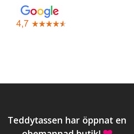
Teddytassen har öppnat en
obemannad butik!