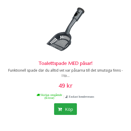
Toalettspade MED påsar!
Funktionell spade där du alltid vet var påsarna till det smutsiga finns -
I to...
49 kr
Skickas omgående
|
Endast hemleverans
(få kvar)
Köp