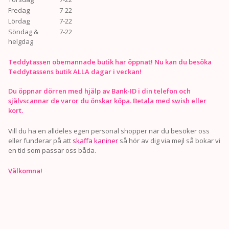
Fredag
7-22
Lördag
7-22
Söndag &
7-22
helgdag
Teddytassen obemannade butik har öppnat! Nu kan du besöka
Teddytassens butik ALLA dagar i veckan!
Du öppnar dörren med hjälp av Bank-ID i din telefon och
självscannar de varor du önskar köpa. Betala med swish eller
kort.
Vill du ha en alldeles egen personal shopper när du besöker oss
eller funderar på att
skaffa kaniner
så hör av dig via mejl så bokar vi
en tid som passar oss båda.
Välkomna!