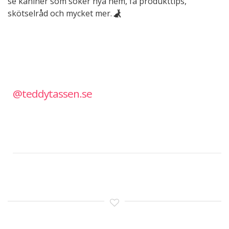
se kaniner som söker nya hem, få produkttips,
skötselråd och mycket mer.
@teddytassen.se