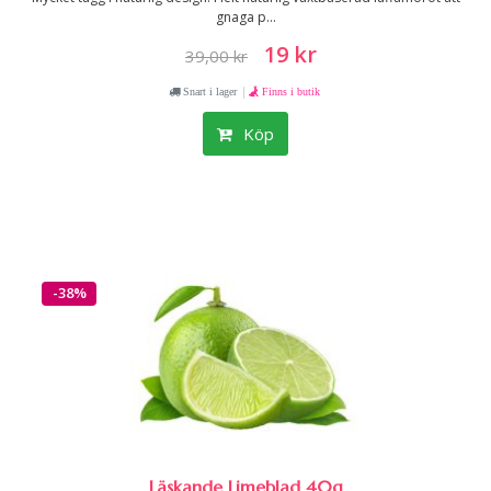
gnaga p...
19 kr
39,00 kr
|
Snart i lager
Finns i butik
Köp
-38%
Läskande Limeblad 40g