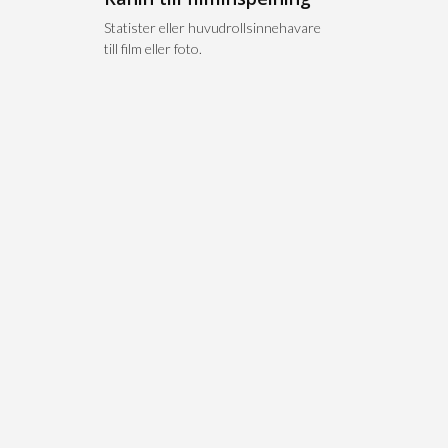
n
Statister eller huvudrollsinnehavare
till film eller foto.