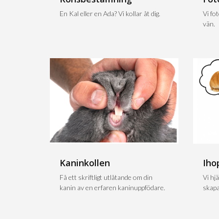
En Kal eller en Ada? Vi kollar åt dig.
Vi fo
vän.
Kaninkollen
Iho
Få ett skriftligt utlåtande om din
Vi hjä
kanin av en erfaren kaninuppfödare.
skapa