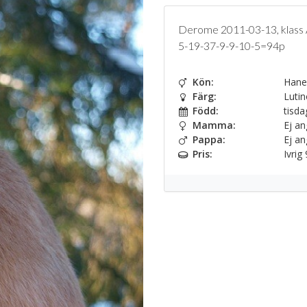
Derome 2011-03-13, klass A
5-19-37-9-9-10-5=94p
Kön:
Hane
Färg:
Lutin
Född:
tisda
Mamma:
Ej an
Pappa:
Ej an
Pris:
Ivrig 