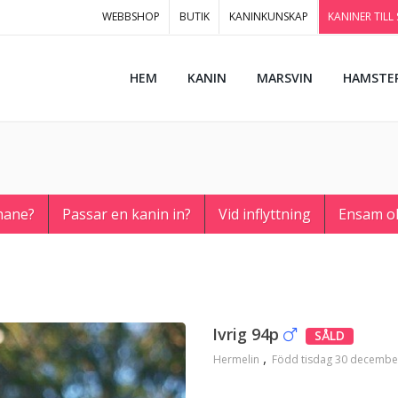
WEBBSHOP
BUTIK
KANINKUNSKAP
KANINER TILL
HEM
KANIN
MARSVIN
HAMSTE
hane?
Passar en kanin in?
Vid inflyttning
Ensam o
Ivrig 94p
SÅLD
Hermelin
Född tisdag 30 decembe