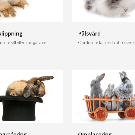
klippning
Pälsvård
 inte vill eller kan göra det
Om du inte kan reda ut pälsen sj
ografering
Omplacering