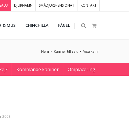
 SALU
DJURNAMN
SMÅDJURSPENSIONAT
KONTAKT
R & MUS
CHINCHILLA
FÅGEL
Hem
Kaniner till salu
Visa kanin
kej?
Kommande kaniner
Omplacering
r 2008