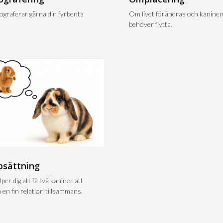
tograferar gärna din fyrbenta
Om livet förändras och kanine
behöver flytta.
psättning
lper dig att få två kaniner att
 en fin relation tillsammans.