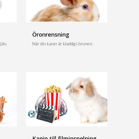
Öronrensning
älv.
När din kanin är kladdig i öronen.
Kanin till filminspelning