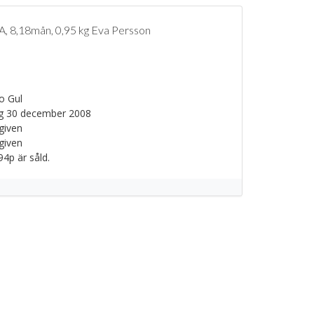
, 8,18mån, 0,95 kg Eva Persson
o Gul
g 30 december 2008
given
given
94p är såld.