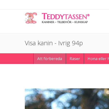
T
EDDY
TASSEN
®
KANINER - TILLBEHÖR - KUNSKAP
Visa kanin - Ivrig 94p
Att förbereda
Raser
Hona eller 