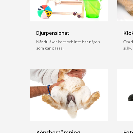
Klo
Djurpensionat
När du åker bort och inte har någon
Om du
som kan passa.
själv.
Könsbestämning
Fot