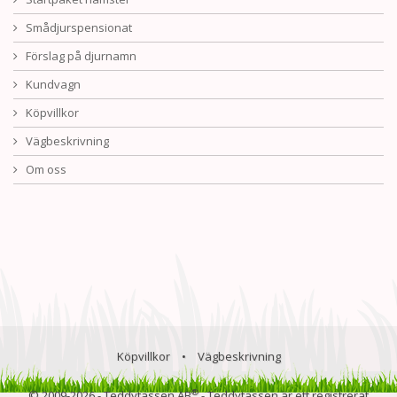
Smådjurspensionat
Förslag på djurnamn
Kundvagn
Köpvillkor
Vägbeskrivning
Om oss
Köpvillkor
•
Vägbeskrivning
®
© 2009-2026 - Teddytassen AB
- Teddytassen är ett registrerat