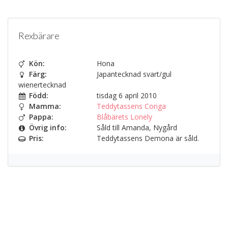
Rexbärare
Kön:
Hona
Färg:
Japantecknad svart/gul
wienertecknad
Född:
tisdag 6 april 2010
Mamma:
Teddytassens Conga
Pappa:
Blåbärets Lonely
Övrig info:
Såld till Amanda, Nygård
Pris:
Teddytassens Demona är såld.