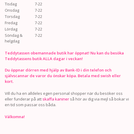
Tisdag
7-22
Onsdag
7-22
Torsdag
7-22
Fredag
7-22
Lördag
7-22
Söndag &
7-22
helgdag
Teddytassen obemannade butik har öppnat! Nu kan du besöka
Teddytassens butik ALLA dagar i veckan!
Du öppnar dörren med hjälp av Bank-ID i din telefon och
självscannar de varor du önskar köpa. Betala med swish eller
kort.
Vill du ha en alldeles egen personal shopper när du besöker oss
eller funderar på att
skaffa kaniner
så hör av dig via mejl så bokar vi
en tid som passar oss båda.
Välkomna!