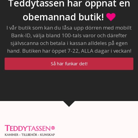
Teddytassen har öppnat en
obemannad butik!
I vår butik som kan du låsa upp dörren med mobilt
Bank-ID, välja bland 100-tals varor och därefter
självscanna och betala i kassan alldeles på egen
hand. Butiken har öppet 7-22, ALLA dagar i veckan!
Så här funkar det!
T
EDDY
TASSEN
®
KANINER - TILLBEHÖR - KUNSKAP