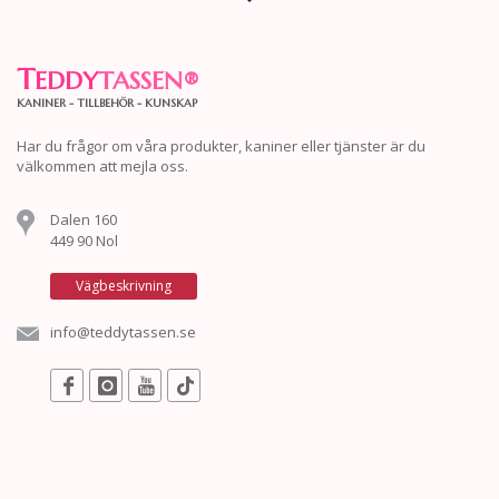
T
EDDY
TASSEN
®
KANINER - TILLBEHÖR - KUNSKAP
Har du frågor om våra produkter, kaniner eller tjänster är du
välkommen att mejla oss.
Dalen 160
449 90 Nol
Vägbeskrivning
info@teddytassen.se