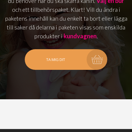
du behöver när du ska skaffa kanin.
Välj en bur
och ett tillbehörspaket. Klart! Vill du ändra i
paketens innehåll kan du enkelt ta bort eller lägga
till saker då delarna i paketen visas som enskilda
produkter i
kundvagnen
.
TA MIG DIT