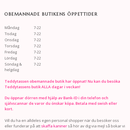
OBEMANNADE BUTIKENS ÖPPETTIDER
Måndag
7-22
Tisdag
7-22
Onsdag
7-22
Torsdag
7-22
Fredag
7-22
Lördag
7-22
Söndag &
7-22
helgdag
Teddytassen obemannade butik har öppnat! Nu kan du besöka
Teddytassens butik ALLA dagar i veckan!
Du öppnar dörren med hjälp av Bank-ID i din telefon och
självscannar de varor du önskar köpa. Betala med swish eller
kort.
Vill du ha en alldeles egen personal shopper när du besöker oss
eller funderar på att
skaffa kaniner
så hör av dig via mejl så bokar vi