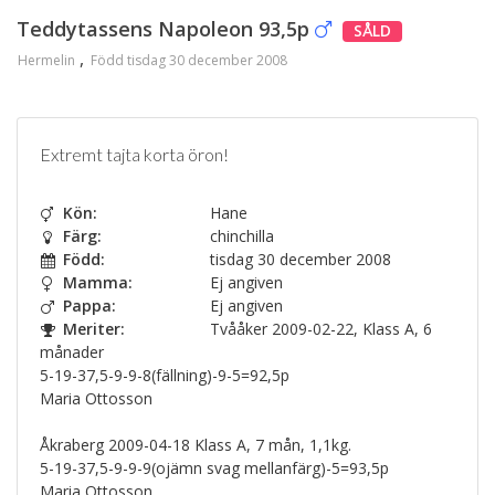
Teddytassens Napoleon 93,5p
SÅLD
Hermelin
Född tisdag 30 december 2008
Extremt tajta korta öron!
Kön:
Hane
Färg:
chinchilla
Född:
tisdag 30 december 2008
Mamma:
Ej angiven
Pappa:
Ej angiven
Meriter:
Tvååker 2009-02-22, Klass A, 6
månader
5-19-37,5-9-9-8(fällning)-9-5=92,5p
Maria Ottosson
Åkraberg 2009-04-18 Klass A, 7 mån, 1,1kg.
5-19-37,5-9-9-9(ojämn svag mellanfärg)-5=93,5p
Maria Ottosson