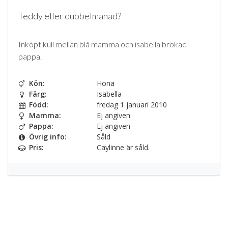
Teddy eller dubbelmanad?
Inköpt kull mellan blå mamma och isabella brokad
pappa.
Kön:
Hona
Färg:
Isabella
Född:
fredag 1 januari 2010
Mamma:
Ej angiven
Pappa:
Ej angiven
Övrig info:
Såld
Pris:
Caylinne är såld.