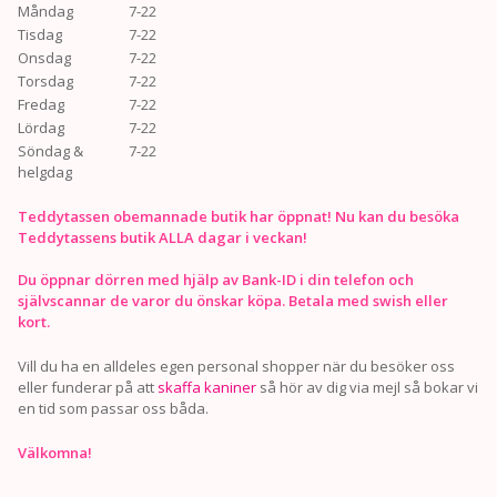
Måndag
7-22
Tisdag
7-22
Onsdag
7-22
Torsdag
7-22
Fredag
7-22
Lördag
7-22
Söndag &
7-22
helgdag
Teddytassen obemannade butik har öppnat! Nu kan du besöka
Teddytassens butik ALLA dagar i veckan!
Du öppnar dörren med hjälp av Bank-ID i din telefon och
självscannar de varor du önskar köpa. Betala med swish eller
kort.
Vill du ha en alldeles egen personal shopper när du besöker oss
eller funderar på att
skaffa kaniner
så hör av dig via mejl så bokar vi
en tid som passar oss båda.
Välkomna!