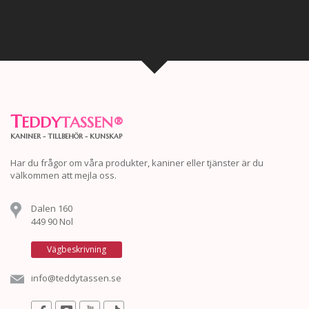
T
EDDY
TASSEN
®
KANINER - TILLBEHÖR - KUNSKAP
Har du frågor om våra produkter, kaniner eller tjänster är du
välkommen att mejla oss.
Dalen 160
449 90 Nol
Vägbeskrivning
info@teddytassen.se