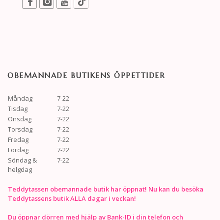
OBEMANNADE BUTIKENS ÖPPETTIDER
Måndag
7-22
Tisdag
7-22
Onsdag
7-22
Torsdag
7-22
Fredag
7-22
Lördag
7-22
Söndag &
7-22
helgdag
Teddytassen obemannade butik har öppnat! Nu kan du besöka
Teddytassens butik ALLA dagar i veckan!
Du öppnar dörren med hjälp av Bank-ID i din telefon och