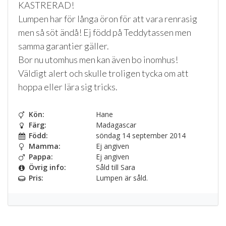
KASTRERAD!
Lumpen har för långa öron för att vara renrasig
men så söt ändå! Ej född på Teddytassen men
samma garantier gäller.
Bor nu utomhus men kan även bo inomhus!
Väldigt alert och skulle troligen tycka om att
hoppa eller lära sig tricks.
Kön:
Hane
Färg:
Madagascar
Född:
söndag 14 september 2014
Mamma:
Ej angiven
Pappa:
Ej angiven
Övrig info:
Såld till Sara
Pris:
Lumpen är såld.