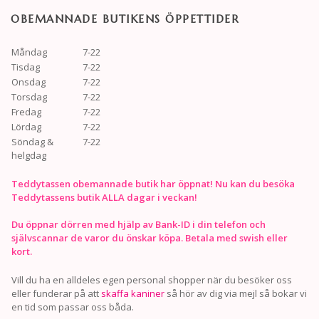
OBEMANNADE BUTIKENS ÖPPETTIDER
Måndag
7-22
Tisdag
7-22
Onsdag
7-22
Torsdag
7-22
Fredag
7-22
Lördag
7-22
Söndag &
7-22
helgdag
Teddytassen obemannade butik har öppnat! Nu kan du besöka
Teddytassens butik ALLA dagar i veckan!
Du öppnar dörren med hjälp av Bank-ID i din telefon och
självscannar de varor du önskar köpa. Betala med swish eller
kort.
Vill du ha en alldeles egen personal shopper när du besöker oss
eller funderar på att
skaffa kaniner
så hör av dig via mejl så bokar vi
en tid som passar oss båda.