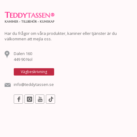
T
EDDY
TASSEN
®
KANINER - TILLBEHÖR - KUNSKAP
Har du frågor om våra produkter, kaniner eller tjänster är du
välkommen att mejla oss.
Dalen 160
449 90 Nol
Vägbeskrivning
info@teddytassen.se