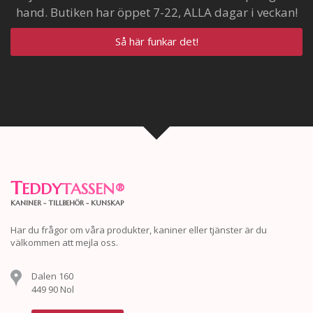
hand. Butiken har öppet 7-22, ALLA dagar i veckan!
Så här funkar det!
T
EDDY
TASSEN
®
KANINER - TILLBEHÖR - KUNSKAP
Har du frågor om våra produkter, kaniner eller tjänster är du
välkommen att mejla oss.
Dalen 160
449 90 Nol