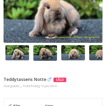
Teddytassens Notte
SÅLD
Dvärgvädur
Född fredag 13 juni 2014
Kön:
Hane