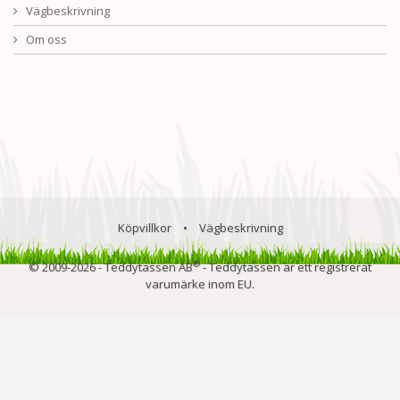
Vägbeskrivning
Om oss
Köpvillkor
•
Vägbeskrivning
®
© 2009-2026 - Teddytassen AB
- Teddytassen är ett registrerat
varumärke inom EU.