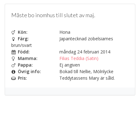
Måste bo inomhus till slutet av maj.
Kön:
Hona
Färg:
Japantecknad zobelsiames
brun/svart
Född:
måndag 24 februari 2014
Mamma:
Filias Teddia (Satin)
Pappa:
Ej angiven
Övrig info:
Bokad till Nellie, Mölnlycke
Pris:
Teddytassens Mary är såld.