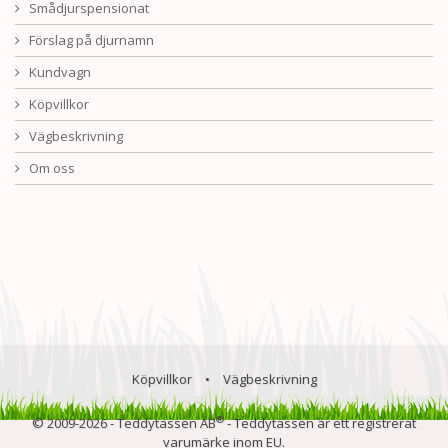
Smådjurspensionat
Förslag på djurnamn
Kundvagn
Köpvillkor
Vägbeskrivning
Om oss
Köpvillkor
•
Vägbeskrivning
®
© 2009-2026 - Teddytassen AB
- Teddytassen är ett registrerat
varumärke inom EU.