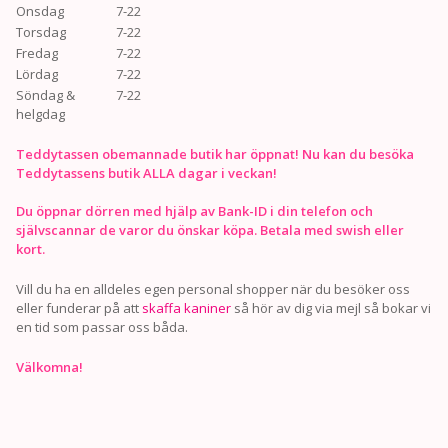
Onsdag
7-22
Torsdag
7-22
Fredag
7-22
Lördag
7-22
Söndag &
7-22
helgdag
Teddytassen obemannade butik har öppnat! Nu kan du besöka
Teddytassens butik ALLA dagar i veckan!
Du öppnar dörren med hjälp av Bank-ID i din telefon och
självscannar de varor du önskar köpa. Betala med swish eller
kort.
Vill du ha en alldeles egen personal shopper när du besöker oss
eller funderar på att
skaffa kaniner
så hör av dig via mejl så bokar vi
en tid som passar oss båda.
Välkomna!