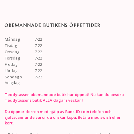
OBEMANNADE BUTIKENS ÖPPETTIDER
Måndag
7-22
Tisdag
7-22
Onsdag
7-22
Torsdag
7-22
Fredag
7-22
Lördag
7-22
Söndag &
7-22
helgdag
Teddytassen obemannade butik har öppnat! Nu kan du besöka
Teddytassens butik ALLA dagar i veckan!
Du öppnar dörren med hjälp av Bank-ID i din telefon och
självscannar de varor du önskar köpa. Betala med swish eller
kort.