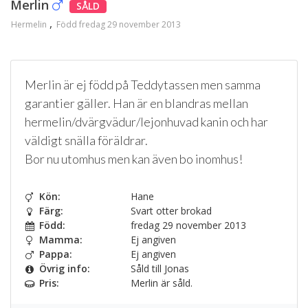
Merlin
SÅLD
Hermelin
Född fredag 29 november 2013
Merlin är ej född på Teddytassen men samma
garantier gäller. Han är en blandras mellan
hermelin/dvärgvädur/lejonhuvad kanin och har
väldigt snälla föräldrar.
Bor nu utomhus men kan även bo inomhus!
Kön:
Hane
Färg:
Svart otter brokad
Född:
fredag 29 november 2013
Mamma:
Ej angiven
Pappa:
Ej angiven
Övrig info:
Såld till Jonas
Pris:
Merlin är såld.