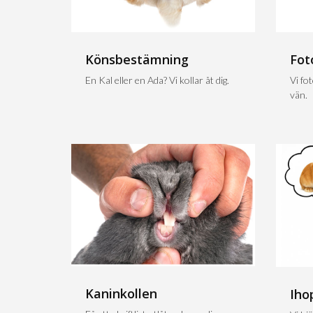
Könsbestämning
Fot
En Kal eller en Ada? Vi kollar åt dig.
Vi fo
vän.
Kaninkollen
Iho