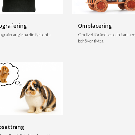
ografering
Omplacering
tograferar gärna din fyrbenta
Om livet förändras och kanine
behöver flytta.
psättning