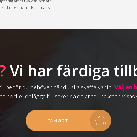
lper dig att få två kaniner att
 en fin relation tillsammans.
?
Vi har färdiga til
a tillbehör du behöver när du ska skaffa kanin.
Välj en 
ta bort eller lägga till saker då delarna i paketen vis
TA MIG DIT