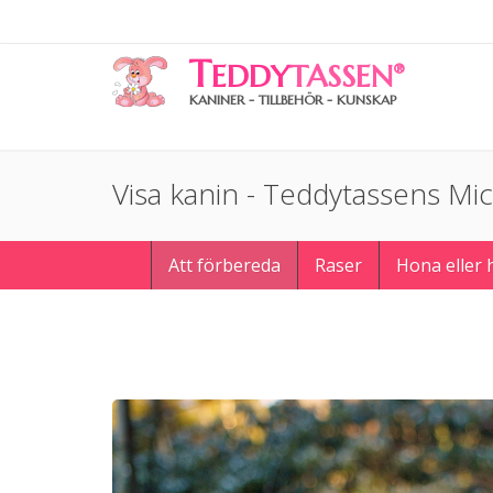
T
EDDY
TASSEN
®
KANINER - TILLBEHÖR - KUNSKAP
Visa kanin - Teddytassens Mic
Att förbereda
Raser
Hona eller 