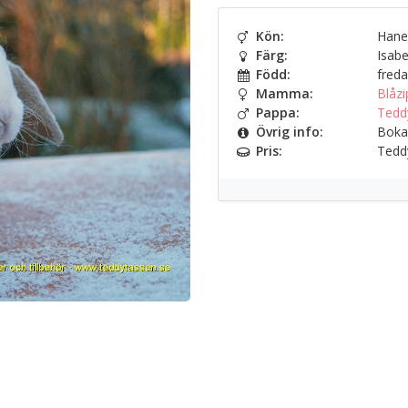
Kön:
Hane
Färg:
Isabe
Född:
freda
Mamma:
Blåzi
Pappa:
Tedd
Övrig info:
Bokad 
Pris:
Teddy