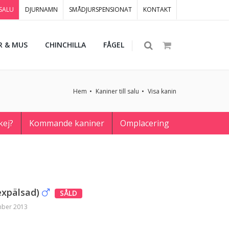
 SALU
DJURNAMN
SMÅDJURSPENSIONAT
KONTAKT
R & MUS
CHINCHILLA
FÅGEL
Hem
Kaniner till salu
Visa kanin
kej?
Kommande kaniner
Omplacering
expälsad)
SÅLD
mber 2013