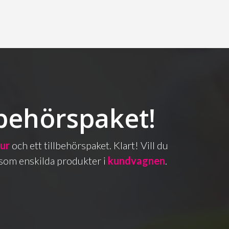
lbehörspaket!
bur
och ett tillbehörspaket. Klart! Vill du
as som enskilda produkter i
kundvagnen
.