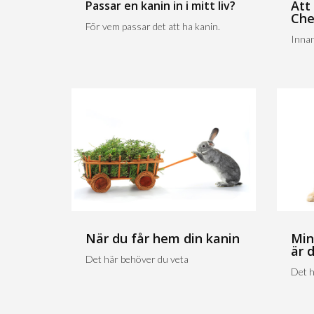
Att
Passar en kanin in i mitt liv?
Che
För vem passar det att ha kanin.
Innan
När du får hem din kanin
Min
är 
Det här behöver du veta
Det h