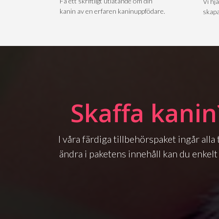
Få ett skriftligt utlåtande om din
Vi hjä
kanin av en erfaren kaninuppfödare.
skapa
Skaffa kanin
I våra färdiga tillbehörspaket ingår all
ändra i paketens innehåll kan du enkelt 