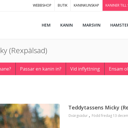
WEBBSHOP
BUTIK
KANINKUNSKAP
KANINER TILL
HEM
KANIN
MARSVIN
HAMSTE
ky (Rexpälsad)
hane?
Passar en kanin in?
Vid inflyttning
Ensam o
Teddytassens Micky (R
Dvärgvädur
Född fredag 13 dece