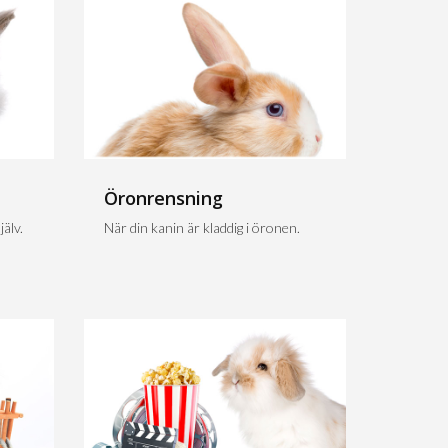
Öronrensning
älv.
När din kanin är kladdig i öronen.