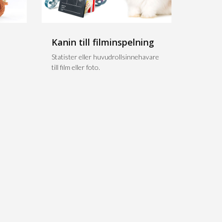
Kanin till filminspelning
n
Statister eller huvudrollsinnehavare
till film eller foto.