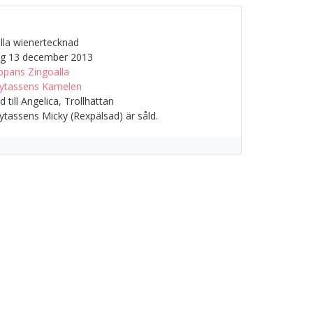
lla wienertecknad
g 13 december 2013
ppans Zingoalla
ytassens Kamelen
till Angelica, Trollhättan
tassens Micky (Rexpälsad) är såld.