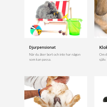
Klo
Djurpensionat
När du åker bort och inte har någon
Om du
som kan passa.
själv.