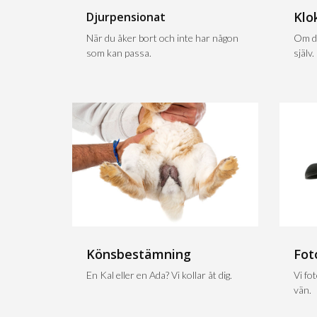
Klo
Djurpensionat
När du åker bort och inte har någon
Om du
som kan passa.
själv.
Könsbestämning
Fot
En Kal eller en Ada? Vi kollar åt dig.
Vi fo
vän.