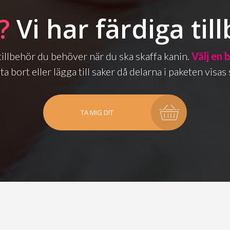
?
Vi har färdiga til
a tillbehör du behöver när du ska skaffa kanin.
Välj en 
ta bort eller lägga till saker då delarna i paketen vis
TA MIG DIT