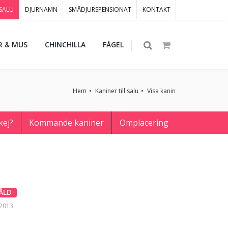
 SALU
DJURNAMN
SMÅDJURSPENSIONAT
KONTAKT
R & MUS
CHINCHILLA
FÅGEL
Hem
Kaniner till salu
Visa kanin
kej?
Kommande kaniner
Omplacering
ÅLD
 2013