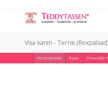
T
EDDY
TASSEN
®
KANINER - TILLBEHÖR - KUNSKAP
Visa kanin - Terrie (Rexpälsad
Att förbereda
Raser
Hona eller 