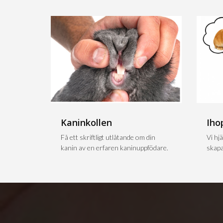
Kaninkollen
Iho
Få ett skriftligt utlåtande om din
Vi hjä
kanin av en erfaren kaninuppfödare.
skapa