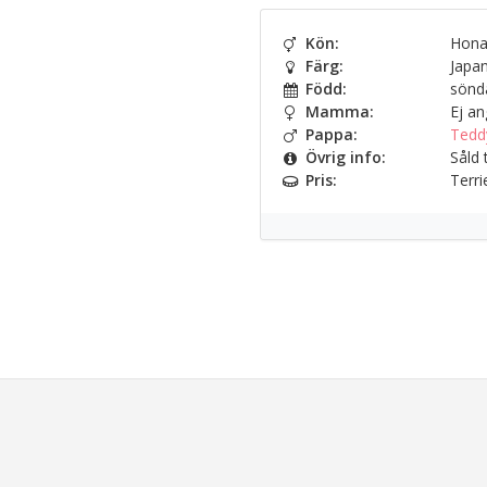
Kön:
Hon
Färg:
Japan
Född:
sönda
Mamma:
Ej an
Pappa:
Tedd
Övrig info:
Såld t
Pris:
Terrie