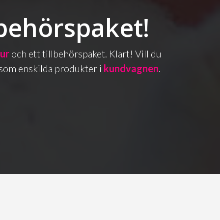
lbehörspaket!
bur
och ett tillbehörspaket. Klart! Vill du
as som enskilda produkter i
kundvagnen
.