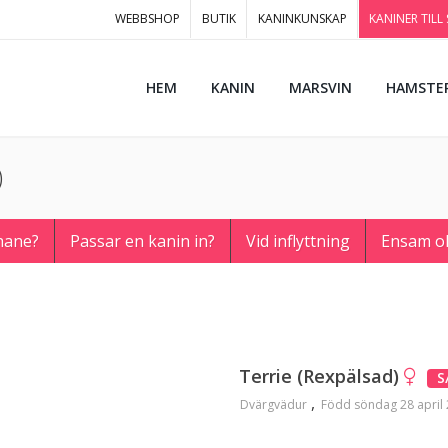
WEBBSHOP
BUTIK
KANINKUNSKAP
KANINER TILL
HEM
KANIN
MARSVIN
HAMSTE
)
hane?
Passar en kanin in?
Vid inflyttning
Ensam o
Terrie (Rexpälsad)
S
Dvärgvädur
Född söndag 28 april