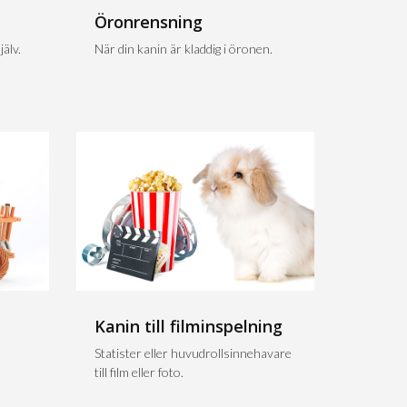
Öronrensning
älv.
När din kanin är kladdig i öronen.
Kanin till filminspelning
n
Statister eller huvudrollsinnehavare
till film eller foto.