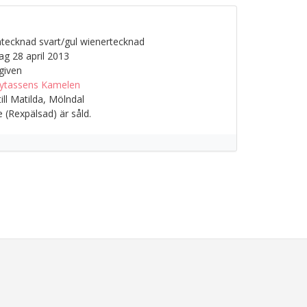
a
tecknad svart/gul wienertecknad
g 28 april 2013
given
ytassens Kamelen
ill Matilda, Mölndal
 (Rexpälsad) är såld.