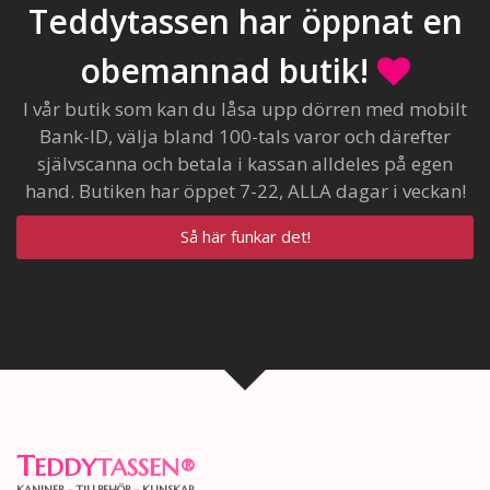
Teddytassen har öppnat en
obemannad butik!
I vår butik som kan du låsa upp dörren med mobilt
Bank-ID, välja bland 100-tals varor och därefter
självscanna och betala i kassan alldeles på egen
hand. Butiken har öppet 7-22, ALLA dagar i veckan!
Så här funkar det!
T
EDDY
TASSEN
®
KANINER - TILLBEHÖR - KUNSKAP