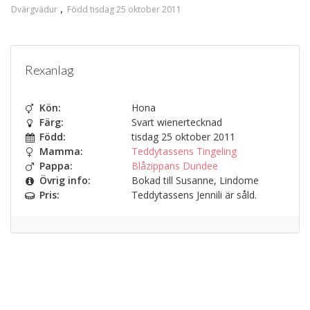
Dvärgvädur
Född tisdag 25 oktober 2011
Rexanlag
Kön:
Hona
Färg:
Svart wienertecknad
Född:
tisdag 25 oktober 2011
Mamma:
Teddytassens Tingeling
Pappa:
Blåzippans Dundee
Övrig info:
Bokad till Susanne, Lindome
Pris:
Teddytassens Jennili är såld.