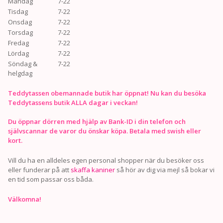
Måndag
7-22
Tisdag
7-22
Onsdag
7-22
Torsdag
7-22
Fredag
7-22
Lördag
7-22
Söndag &
7-22
helgdag
Teddytassen obemannade butik har öppnat! Nu kan du besöka
Teddytassens butik ALLA dagar i veckan!
Du öppnar dörren med hjälp av Bank-ID i din telefon och
självscannar de varor du önskar köpa. Betala med swish eller
kort.
Vill du ha en alldeles egen personal shopper när du besöker oss
eller funderar på att
skaffa kaniner
så hör av dig via mejl så bokar vi
en tid som passar oss båda.
Välkomna!