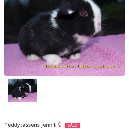
Teddytassens Jennili
SÅLD