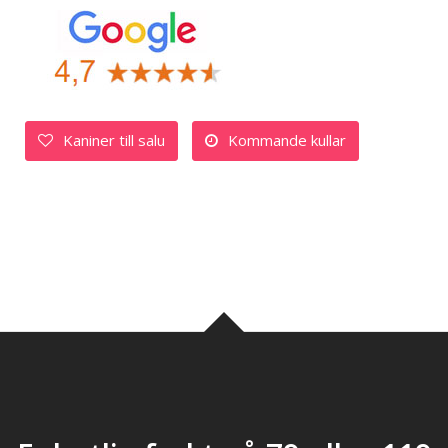
Kaniner till salu
Kommande kullar