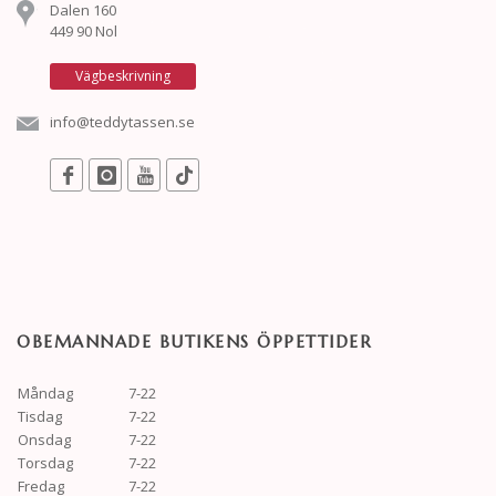
Dalen 160
449 90 Nol
Vägbeskrivning
info@teddytassen.se
OBEMANNADE BUTIKENS ÖPPETTIDER
Måndag
7-22
Tisdag
7-22
Onsdag
7-22
Torsdag
7-22
Fredag
7-22