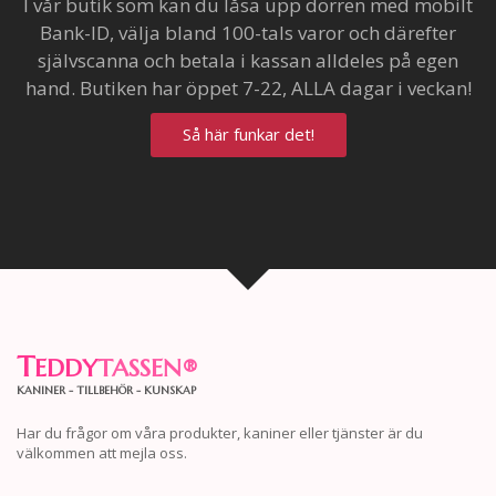
I vår butik som kan du låsa upp dörren med mobilt
Bank-ID, välja bland 100-tals varor och därefter
självscanna och betala i kassan alldeles på egen
hand. Butiken har öppet 7-22, ALLA dagar i veckan!
Så här funkar det!
T
EDDY
TASSEN
®
KANINER - TILLBEHÖR - KUNSKAP
Har du frågor om våra produkter, kaniner eller tjänster är du
välkommen att mejla oss.