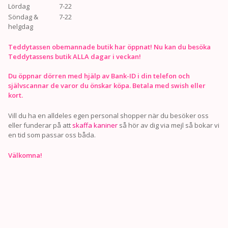
Lördag
7-22
Söndag &
7-22
helgdag
Teddytassen obemannade butik har öppnat! Nu kan du besöka
Teddytassens butik ALLA dagar i veckan!
Du öppnar dörren med hjälp av Bank-ID i din telefon och
självscannar de varor du önskar köpa. Betala med swish eller
kort.
Vill du ha en alldeles egen personal shopper när du besöker oss
eller funderar på att
skaffa kaniner
så hör av dig via mejl så bokar vi
en tid som passar oss båda.
Välkomna!