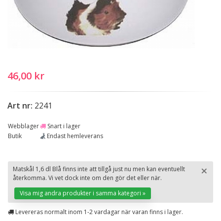
46,00 kr
Art nr:
2241
Webblager
Snart i lager
Butik
Endast hemleverans
×
Matskål 1,6 dl Blå finns inte att tillgå just nu men kan eventuellt
återkomma. Vi vet dock inte om den gör det eller när.
St
Visa mig andra produkter i samma kategori »
Levereras normalt inom 1-2 vardagar när varan finns i lager.