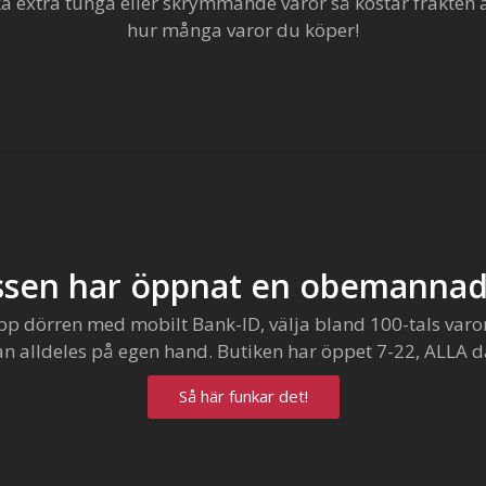
extra tunga eller skrymmande varor så kostar frakten al
hur många varor du köper!
sen har öppnat en obemannad
pp dörren med mobilt Bank-ID, välja bland 100-tals varo
an alldeles på egen hand. Butiken har öppet 7-22, ALLA d
Så här funkar det!