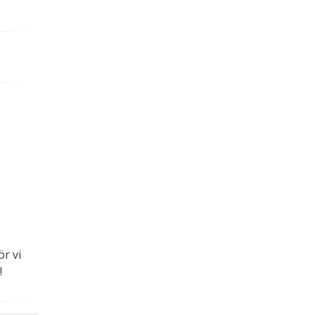
.
r vi
!