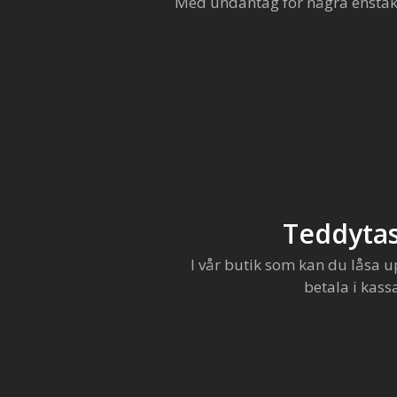
Med undantag för några enstaka 
Teddytas
I vår butik som kan du låsa u
betala i kass