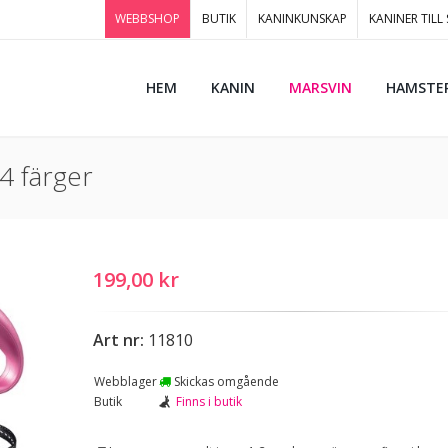
WEBBSHOP
BUTIK
KANINKUNSKAP
KANINER TILL
HEM
KANIN
MARSVIN
HAMSTE
4 färger
199,00 kr
Art nr:
11810
Webblager
Skickas omgående
Butik
Finns i butik