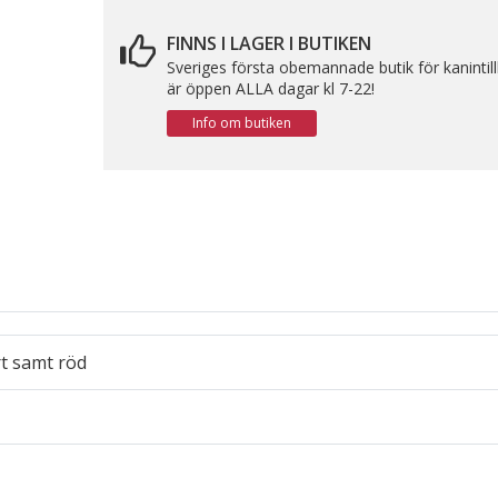
FINNS I LAGER I BUTIKEN
Sveriges första obemannade butik för kanintil
är öppen ALLA dagar kl 7-22!
Info om butiken
rt samt röd