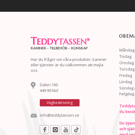
OBEMA
T
EDDY
TASSEN
®
KANINER - TILLBEHÖR - KUNSKAP
Måndag
Tisdag
Har du frågor om våra produkter, kaniner
Onsdag
eller tjänster är du välkommen att mejla
Torsdag
oss.
Fredag
Lördag
Dalen 160
Söndag 
449 90 Nol
helgdag
Vägbeskrivning
Teddyta
du besö
info@teddytassen.se
Du öppna
och själ
med swis