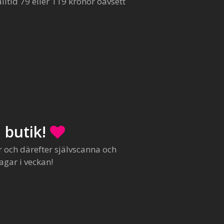
ltid 79 eller 119 kronor oavsett
 butik!
r och därefter självscanna och
agar i veckan!