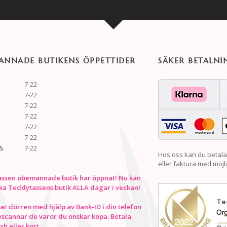
NNADE BUTIKENS ÖPPETTIDER
SÄKER BETALNI
7-22
7-22
7-22
7-22
7-22
7-22
&
7-22
Hos oss kan du betala
eller faktura med möjli
ssen obemannade butik har öppnat! Nu kan
ka Teddytassens butik ALLA dagar i veckan!
r dörren med hjälp av Bank-ID i din telefon
vscannar de varor du önskar köpa. Betala
h eller kort.