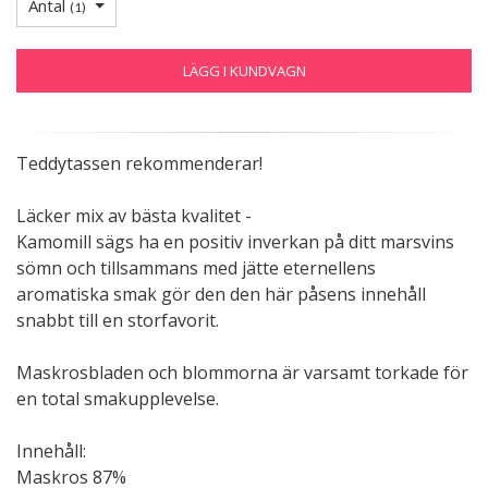
Antal
(
1
)
LÄGG I KUNDVAGN
Teddytassen rekommenderar!
Läcker mix av bästa kvalitet -
Kamomill sägs ha en positiv inverkan på ditt marsvins
sömn och tillsammans med jätte eternellens
aromatiska smak gör den den här påsens innehåll
snabbt till en storfavorit.
Maskrosbladen och blommorna är varsamt torkade för
en total smakupplevelse.
Innehåll:
Maskros 87%