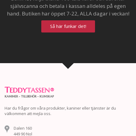
självscanna och betala i kassan alldeles på egen
hand. Butiken har öppet 7-22, ALLA dagar i veckan!
Så här funkar det!
T
EDDY
TASSEN
®
KANINER - TILLBEHÖR - KUNSKAP
Har du frågor om våra produkter, kaniner eller tjänster är du
välkommen att mejla oss.
Dalen 160
449 90 Nol