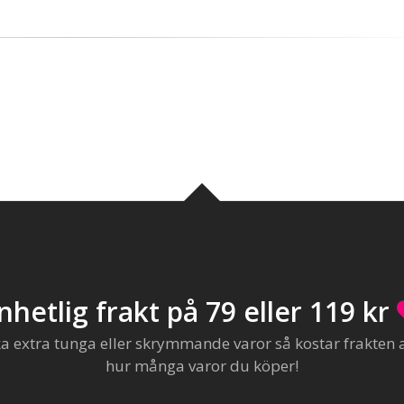
nhetlig frakt på 79 eller 119 kr
extra tunga eller skrymmande varor så kostar frakten al
hur många varor du köper!