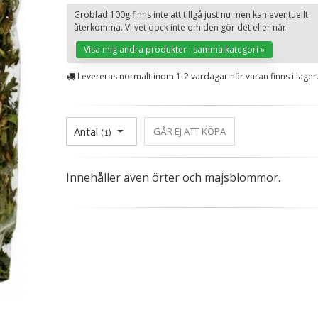
Groblad 100g finns inte att tillgå just nu men kan eventuellt
återkomma. Vi vet dock inte om den gör det eller när.
Visa mig andra produkter i samma kategori »
Levereras normalt inom 1-2 vardagar när varan finns i lager
Antal
GÅR EJ ATT KÖPA
(
1
)
Innehåller även örter och majsblommor.