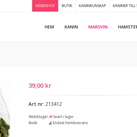
WEBBSHOP
BUTIK
KANINKUNSKAP
KANINER TILL
HEM
KANIN
MARSVIN
HAMSTE
39,00 kr
Art nr:
213412
Webblager
Snart i lager
Butik
Endast hemleverans