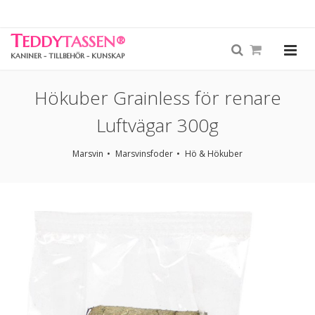
T
EDDY
TASSEN
®
KANINER - TILLBEHÖR - KUNSKAP
Hökuber Grainless för renare
Luftvägar 300g
Marsvin
Marsvinsfoder
Hö & Hökuber