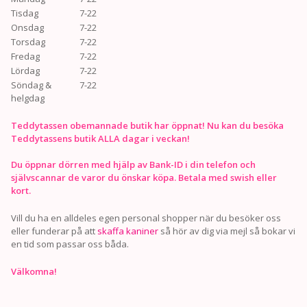
Tisdag
7-22
Onsdag
7-22
Torsdag
7-22
Fredag
7-22
Lördag
7-22
Söndag &
7-22
helgdag
Teddytassen obemannade butik har öppnat! Nu kan du besöka
Teddytassens butik ALLA dagar i veckan!
Du öppnar dörren med hjälp av Bank-ID i din telefon och
självscannar de varor du önskar köpa. Betala med swish eller
kort.
Vill du ha en alldeles egen personal shopper när du besöker oss
eller funderar på att
skaffa kaniner
så hör av dig via mejl så bokar vi
en tid som passar oss båda.
Välkomna!