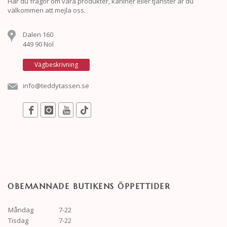
Har du frågor om våra produkter, kaniner eller tjänster är du
välkommen att mejla oss.
Dalen 160
449 90 Nol
Vägbeskrivning
info@teddytassen.se
OBEMANNADE BUTIKENS ÖPPETTIDER
Måndag
7-22
Tisdag
7-22