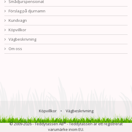
Smådjurspensionat
Förslag på djurnamn
Kundvagn
Köpvillkor
Vägbeskrivning
Om oss
Köpvillkor
•
Vägbeskrivning
®
© 2009-2026 - Teddytassen AB
- Teddytassen är ett registrerat
varumärke inom EU.