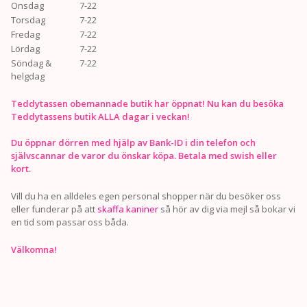
Onsdag
7-22
Torsdag
7-22
Fredag
7-22
Lördag
7-22
Söndag &
7-22
helgdag
Teddytassen obemannade butik har öppnat! Nu kan du besöka
Teddytassens butik ALLA dagar i veckan!
Du öppnar dörren med hjälp av Bank-ID i din telefon och
självscannar de varor du önskar köpa. Betala med swish eller
kort.
Vill du ha en alldeles egen personal shopper när du besöker oss
eller funderar på att
skaffa kaniner
så hör av dig via mejl så bokar vi
en tid som passar oss båda.
Välkomna!