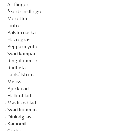
- Ärtflingor
- Åkerbönsflingor
- Morötter
- Linfrö
- Palsternacka
- Havregräs
- Pepparmynta
- Svartkämpar
- Ringblommor
- Rödbeta
- Fänkålsfrön
- Meliss
- Björkblad
- Hallonblad
- Maskrosblad
- Svartkummin
- Dinkelgräs
- Kamomill
- Gurka