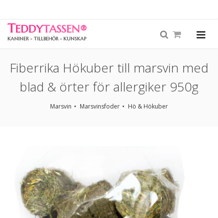
T
EDDY
TASSEN
®
KANINER - TILLBEHÖR - KUNSKAP
Fiberrika Hökuber till marsvin med
blad & örter för allergiker 950g
Marsvin
Marsvinsfoder
Hö & Hökuber