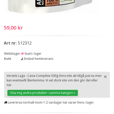
59,00 kr
Art nr:
512312
Webblager
Snart i lager
Butik
Endast hemleverans
×
Versele Laga - Cavia Complete 500g finns inte att tillgå just nu men
kan eventuellt återkomma. Vi vet dock inte om den gör det eller
St
när.
Visa mig andra produkter i samma kategori »
Levereras normalt inom 1-2 vardagar när varan finns i lager.