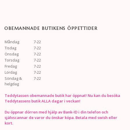
OBEMANNADE BUTIKENS ÖPPETTIDER
Måndag
7-22
Tisdag
7-22
Onsdag
7-22
Torsdag
7-22
Fredag
7-22
Lördag
7-22
Söndag &
7-22
helgdag
Teddytassen obemannade butik har öppnat! Nu kan du besöka
Teddytassens butik ALLA dagar i veckan!
Du öppnar dörren med hjälp av Bank-ID i din telefon och
självscannar de varor du önskar köpa. Betala med swish eller
kort.